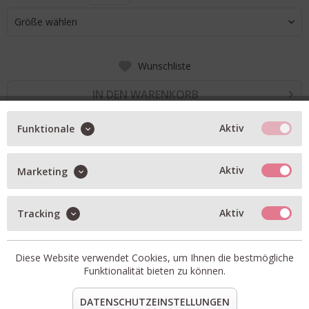
Größe wählen
Wunschliste
IN DEN WARENKORB
Aktiv
Funktionale
BESCHREIBUNG
Aktiv
Sweat Atubay in bordeaux / wine lees
Marketing
oversized geschnitten
Aktiv
Tracking
mit Rundhalsausschnitt
softe Haptik
Diese Website verwendet Cookies, um Ihnen die bestmögliche
Artikel-Nr.:
ATU03D-WINE-LEES
Funktionalität bieten zu können.
Material:
98% Baumwolle, 2% Elasthan
teilen
DATENSCHUTZEINSTELLUNGEN
pin it
mail
teilen