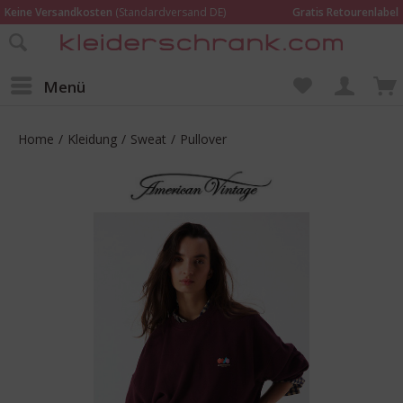
Keine Versandkosten
(Standardversand DE)
Gratis Retourenlabel
Online bestellen –
im Geschäft in Kempen anprobieren und beraten lassen
Wir sind für Dich da:
02152 - 9597464
Menü
Home
/
Kleidung
/
Sweat
/
Pullover