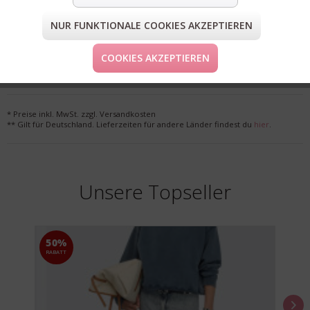
NUR FUNKTIONALE COOKIES AKZEPTIEREN
FORM & GRÖSSE
COOKIES AKZEPTIEREN
LIEFERUNG & KOSTENLOSE RETOURE
* Preise inkl. MwSt. zzgl. Versandkosten
** Gilt für Deutschland. Lieferzeiten für andere Länder findest du
hier
.
Unsere Topseller
50%
RABATT