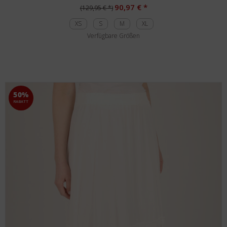
90,97 € *
(129,95 € *)
XS
S
M
XL
Verfügbare Größen
50%
RABATT