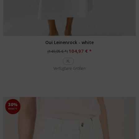
Oui Leinenrock - white
104,97 € *
(149,95 € *)
XL
Verfügbare Größen
30%
RABATT