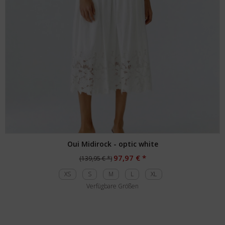
Oui Midirock - optic white
97,97 € *
(139,95 € *)
XS
S
M
L
XL
Verfügbare Größen