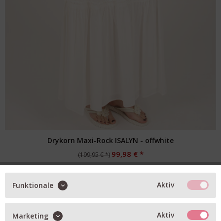
Drykorn Maxi-Rock ISALYN - offwhite
99,98 € *
(199,95 € *)
XL
Verfügbare Größen
Aktiv
Funktionale
Aktiv
Marketing