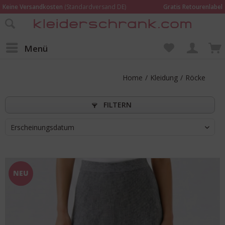
Keine Versandkosten
(Standardversand DE)
Gratis Retourenlabel
Online bestellen –
im Geschäft in Kempen anprobieren und beraten lassen
Wir sind für Dich da:
02152 - 9597464
Menü
Home
/
Kleidung
/
Röcke
FILTERN
Erscheinungsdatum
NEU