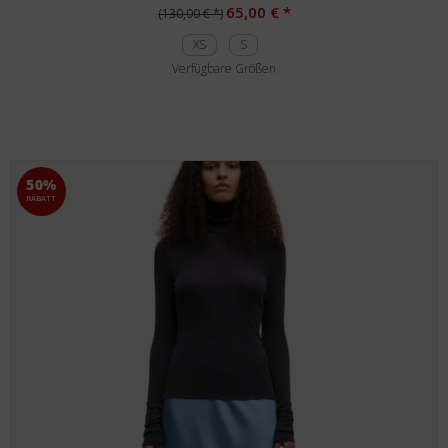
65,00 € *
(130,00 € *)
XS
S
Verfügbare Größen
50%
RABATT