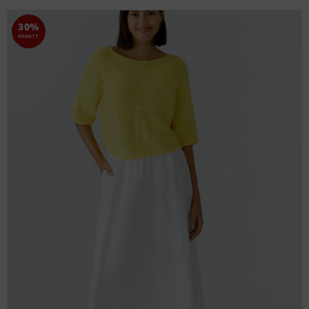
30%
RABATT