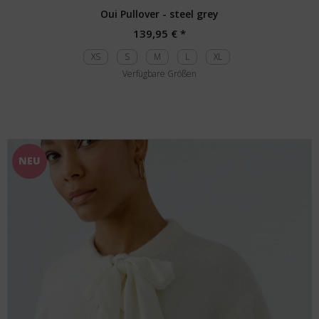
Oui Pullover - steel grey
139,95 € *
XS
S
M
L
XL
Verfügbare Größen
NEU