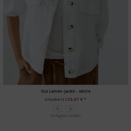
Oui Leinen-Jacke - white
125,97 € *
(179,95 € *)
M
XL
Verfügbare Größen