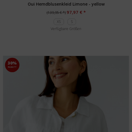
Oui Hemdblusenkleid Limone - yellow
97,97 € *
(139,95 € *)
XS
S
Verfügbare Größen
30%
RABATT