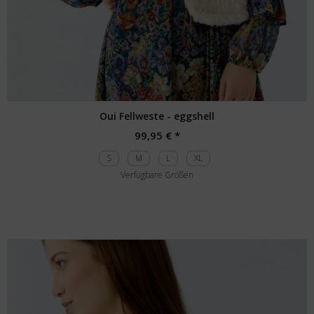
Oui Fellweste - eggshell
99,95 € *
S
M
L
XL
Verfügbare Größen