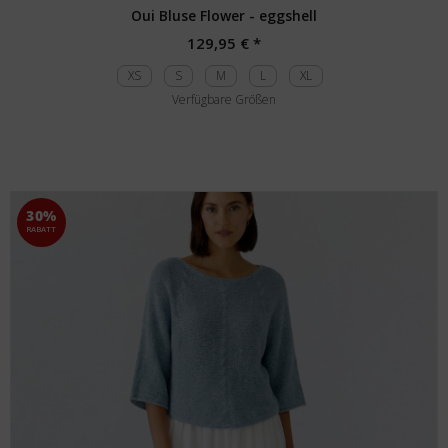
Oui Bluse Flower - eggshell
129,95 € *
XS
S
M
L
XL
Verfügbare Größen
30%
RABATT