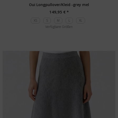
Oui Longpullover/Kleid -grey mel
149,95 € *
XS
S
M
L
XL
Verfügbare Größen