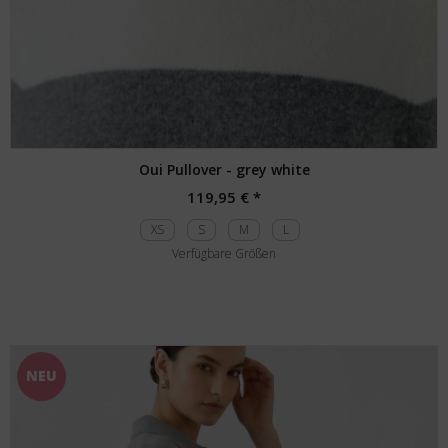
Oui Pullover - grey white
119,95 € *
XS
S
M
L
Verfügbare Größen
NEU