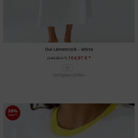
Oui Leinenrock - white
104,97 € *
(149,95 € *)
XL
Verfügbare Größen
30%
RABATT