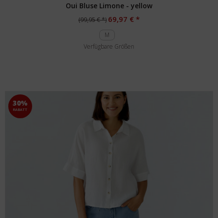
Oui Bluse Limone - yellow
69,97 € *
(99,95 € *)
M
Verfügbare Größen
30%
RABATT