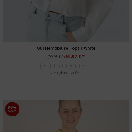
Oui Hemdbluse - optic white
69,97 € *
(99,95 € *)
XS
S
M
XL
Verfügbare Größen
30%
RABATT