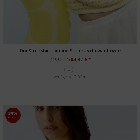
Oui Strickshirt Limone Stripe - yellow/offhwite
83,97 € *
(119,95 € *)
L
Verfügbare Größen
30%
RABATT