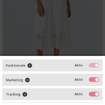
Aktiv
Funktionale
Oui Midirock - optic white
Aktiv
Marketing
97,97 € *
(139,95 € *)
XS
S
M
L
XL
Verfügbare Größen
Aktiv
Tracking