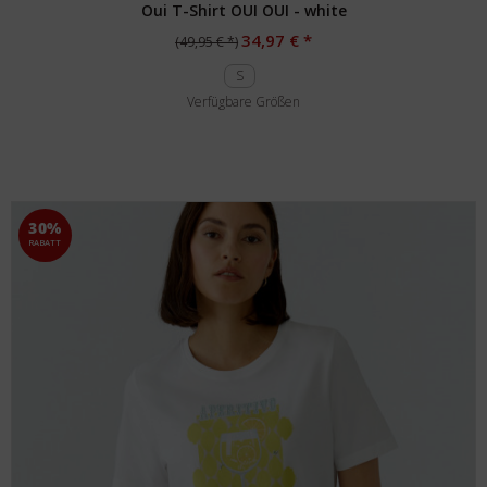
Oui T-Shirt OUI OUI - white
34,97 € *
(49,95 € *)
S
Verfügbare Größen
30%
RABATT