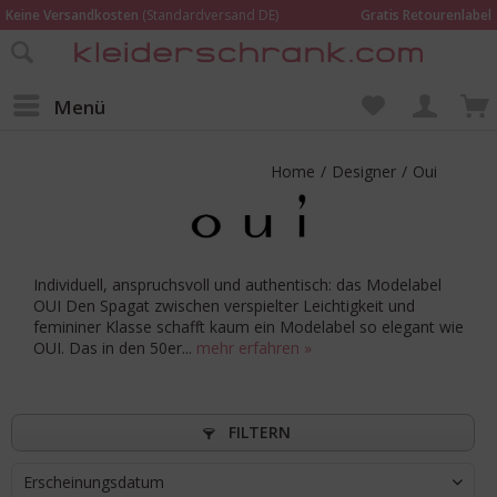
Keine Versandkosten
(Standardversand DE)
Gratis Retourenlabel
Online bestellen –
im Geschäft in Kempen anprobieren und beraten lassen
Wir sind für Dich da:
02152 - 9597464
Menü
Home
/
Designer
/
Oui
Individuell, anspruchsvoll und authentisch: das Modelabel
OUI Den Spagat zwischen verspielter Leichtigkeit und
femininer Klasse schafft kaum ein Modelabel so elegant wie
OUI. Das in den 50er...
mehr erfahren »
FILTERN
Erscheinungsdatum