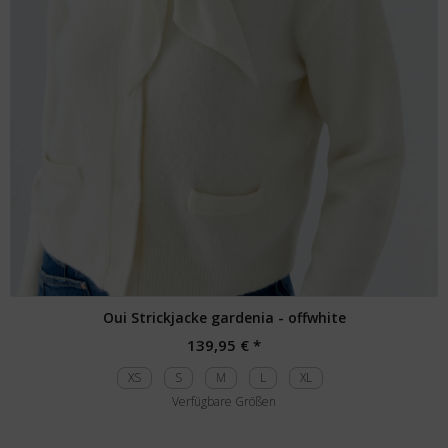
Oui Strickjacke gardenia - offwhite
139,95 € *
XS
S
M
L
XL
Verfügbare Größen