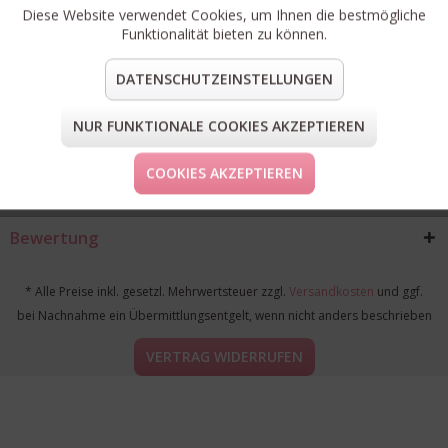
Diese Website verwendet Cookies, um Ihnen die bestmögliche
Rechtliches
Funktionalität bieten zu können.
Kontakt
DATENSCHUTZEINSTELLUNGEN
Wir akzeptieren
NUR FUNKTIONALE COOKIES AKZEPTIEREN
Wir versenden mit
COOKIES AKZEPTIEREN
Du findest uns auf
Bewertung
* Alle Preise inkl. gesetzl. Mehrwertsteuer zzgl.
Versandkosten
und ggf.
bei Nachnahme ein Übermittlungsentgelt, wenn nicht anders beschrieben
VERTRAG WIDERRUFEN