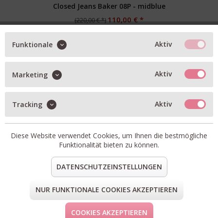
Closed Jeans Baker 08P - midblue
110,00 € *
(220,00 € *)
32
Aktiv
Funktionale
Verfügbare Größen
Aktiv
Marketing
50%
Aktiv
Tracking
RABATT
Diese Website verwendet Cookies, um Ihnen die bestmögliche
Funktionalität bieten zu können.
DATENSCHUTZEINSTELLUNGEN
NUR FUNKTIONALE COOKIES AKZEPTIEREN
COOKIES AKZEPTIEREN