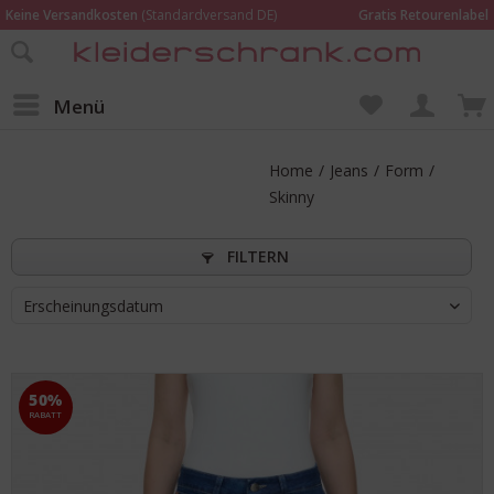
Keine Versandkosten
(Standardversand DE)
Gratis Retourenlabel
Online bestellen –
im Geschäft in Kempen anprobieren und beraten lassen
Wir sind für Dich da:
02152 - 9597464
Menü
Home
/
Jeans
/
Form
/
Skinny
FILTERN
Erscheinungsdatum
50%
RABATT