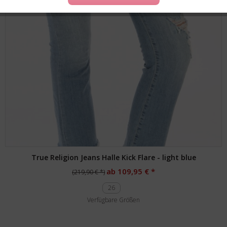
True Religion Jeans Halle Kick Flare - light blue
ab 109,95 € *
(219,90 € *)
26
Verfügbare Größen