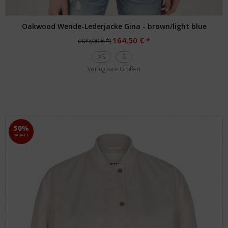
Oakwood Wende-Lederjacke Gina - brown/light blue
164,50 € *
(329,00 € *)
XS
S
Verfügbare Größen
50%
RABATT