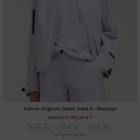
Colmar Originals Jacket Scala A - flamingo
199,50 € *
(399,00 € *)
XS (ITAL. 40)
S (ITAL. 42)
M (ITAL. 44)
Verfügbare Größen