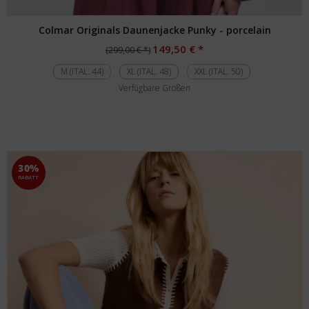
Colmar Originals Daunenjacke Punky - porcelain
149,50 € *
(299,00 € *)
M (ITAL. 44)
XL (ITAL. 48)
XXL (ITAL. 50)
Verfügbare Größen
30%
RABATT