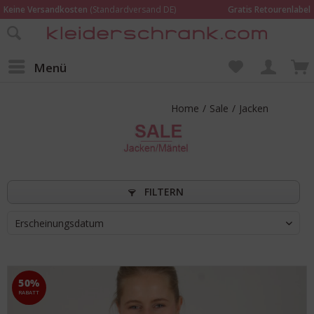
Keine Versandkosten
(Standardversand DE)
Gratis Retourenlabel
Online bestellen –
im Geschäft in Kempen anprobieren und beraten lassen
Wir sind für Dich da:
02152 - 9597464
Menü
Home
/
Sale
/
Jacken
FILTERN
Erscheinungsdatum
50%
RABATT