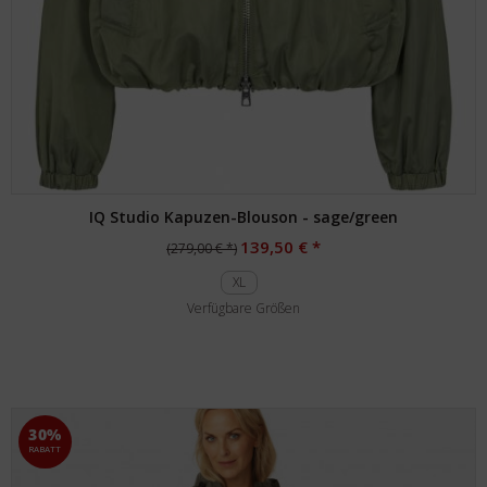
IQ Studio Kapuzen-Blouson - sage/green
139,50 € *
(279,00 € *)
XL
Verfügbare Größen
30%
RABATT