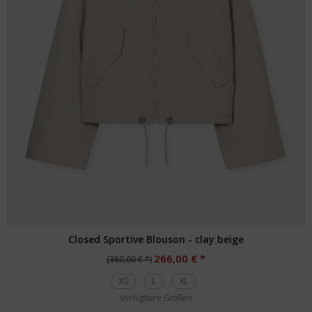
Closed Sportive Blouson - clay beige
266,00 € *
(380,00 € *)
XS
L
XL
Verfügbare Größen