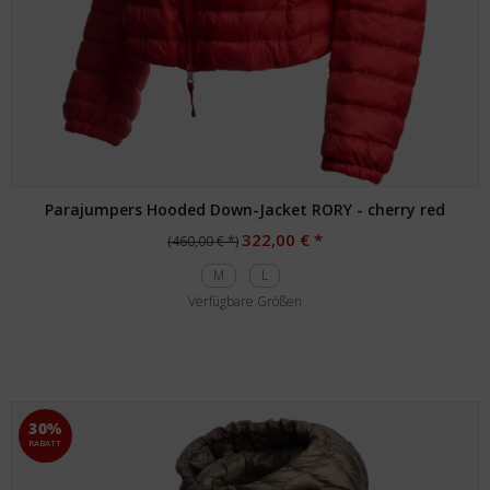
Parajumpers Hooded Down-Jacket RORY - cherry red
322,00 € *
(460,00 € *)
M
L
Verfügbare Größen
30%
RABATT