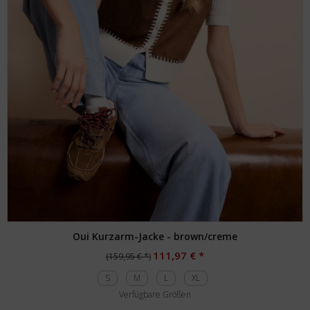
Oui Kurzarm-Jacke - brown/creme
111,97 € *
(159,95 € *)
S
M
L
XL
Verfügbare Größen