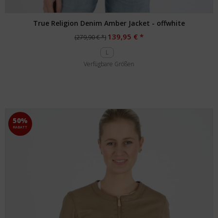
True Religion Denim Amber Jacket - offwhite
139,95 € *
(279,90 € *)
L
Verfügbare Größen
50%
RABATT