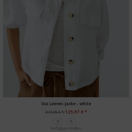
Oui Leinen-Jacke - white
125,97 € *
(179,95 € *)
M
XL
Verfügbare Größen