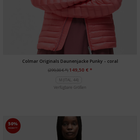
Colmar Originals Daunenjacke Punky - coral
149,50 € *
(299,00 € *)
M (ITAL. 44)
Verfügbare Größen
50%
RABATT