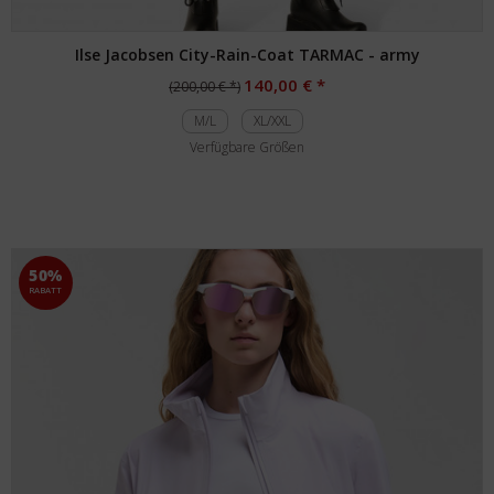
Ilse Jacobsen City-Rain-Coat TARMAC - army
140,00 € *
(200,00 € *)
M/L
XL/XXL
Verfügbare Größen
50%
RABATT