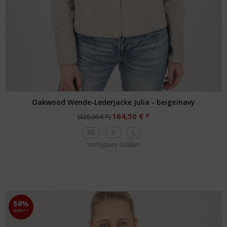
Oakwood Wende-Lederjacke Julia - beige/navy
164,50 € *
(329,00 € *)
XS
S
L
Verfügbare Größen
50%
RABATT