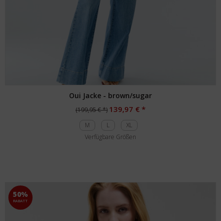
Oui Jacke - brown/sugar
139,97 € *
(199,95 € *)
M
L
XL
Verfügbare Größen
50%
RABATT