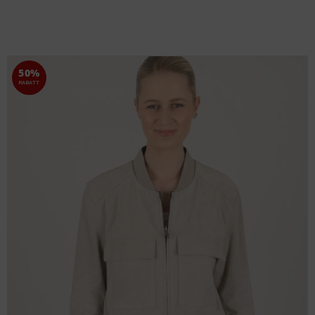
50%
RABATT