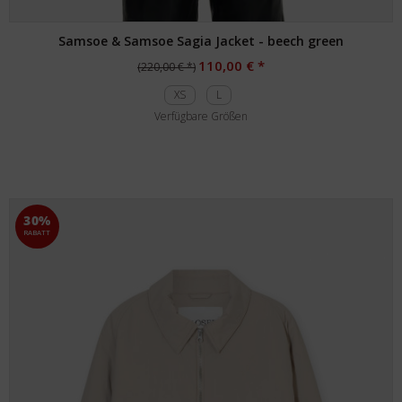
Samsoe & Samsoe Sagia Jacket - beech green
110,00 € *
(220,00 € *)
XS
L
Verfügbare Größen
30%
RABATT