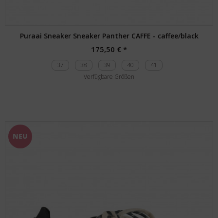
Puraai Sneaker Sneaker Panther CAFFE - caffee/black
175,50 € *
37
38
39
40
41
Verfügbare Größen
NEU