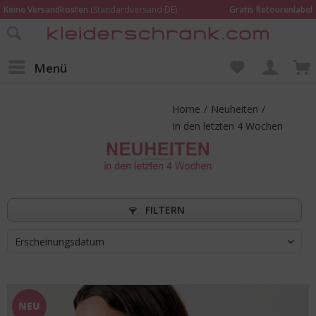
Keine Versandkosten
(Standardversand DE)
Gratis Retourenlabel
Online bestellen –
im Geschäft in Kempen anprobieren und beraten lassen
Wir sind für Dich da:
02152 - 9597464
Menü
Home
/
Neuheiten
/
In den letzten 4 Wochen
FILTERN
Erscheinungsdatum
NEU