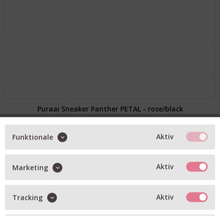
Puraai Sneaker Panther PETAL - rose/black
175,50 € *
Aktiv
Funktionale
37
38
39
40
41
Verfügbare Größen
Aktiv
Marketing
Aktiv
Tracking
NEU