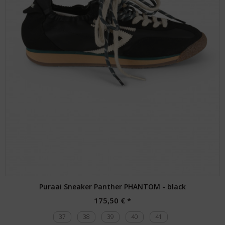
Puraai Sneaker Panther PHANTOM - black
175,50 € *
37
38
39
40
41