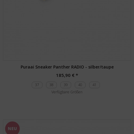
Puraai Sneaker Panther RADIO - silber/taupe
185,90 € *
37
38
39
40
41
Verfügbare Größen
NEU