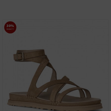
30%
RABATT