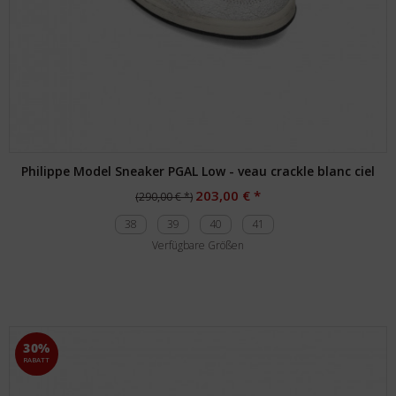
Philippe Model Sneaker PGAL Low - veau crackle blanc ciel
203,00 € *
(290,00 € *)
38
39
40
41
Verfügbare Größen
30%
RABATT