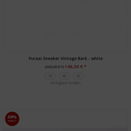
Puraai Sneaker Vintage Bark - white
146,30 € *
(209,00 € *)
39
40
42
Verfügbare Größen
30%
RABATT