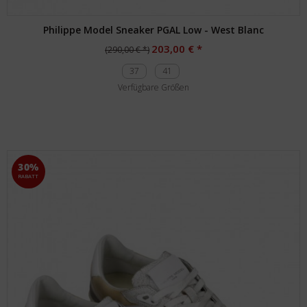
Philippe Model Sneaker PGAL Low - West Blanc
203,00 € *
(290,00 € *)
37
41
Verfügbare Größen
30%
RABATT