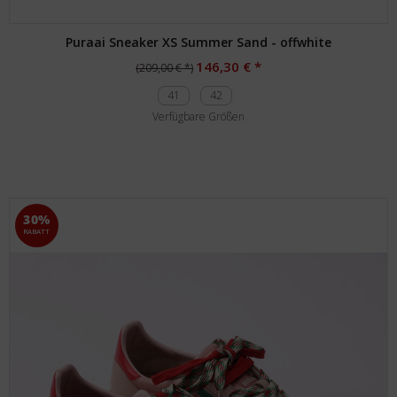
Puraai Sneaker XS Summer Sand - offwhite
146,30 € *
(209,00 € *)
41
42
Verfügbare Größen
30%
RABATT