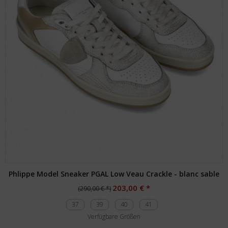
Phlippe Model Sneaker PGAL Low Veau Crackle - blanc sable
203,00 € *
(290,00 € *)
37
39
40
41
Verfügbare Größen