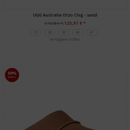
UGG Australia Otzo Clog - sand
125,97 € *
(179,95 € *)
37
38
39
40
41
Verfügbare Größen
30%
RABATT