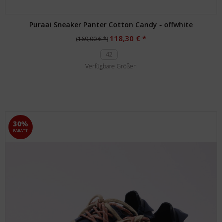
Puraai Sneaker Panter Cotton Candy - offwhite
118,30 € *
(169,00 € *)
42
Verfügbare Größen
30%
RABATT