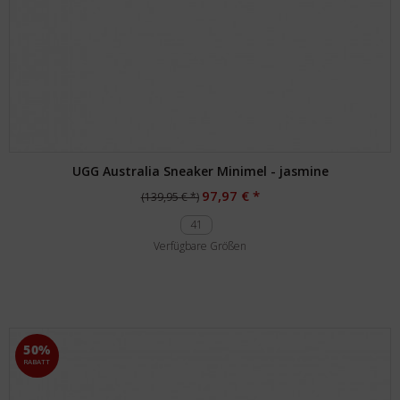
UGG Australia Sneaker Minimel - jasmine
97,97 € *
(139,95 € *)
41
Verfügbare Größen
50%
RABATT