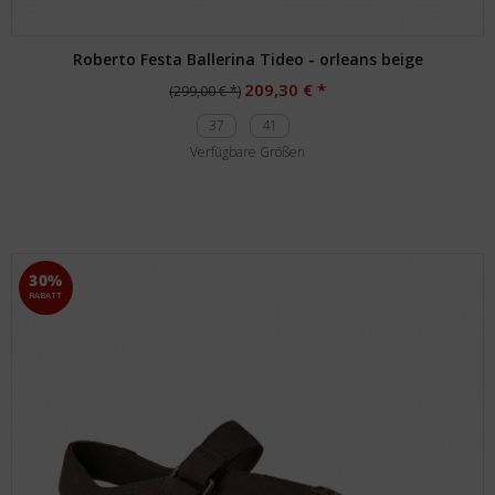
Roberto Festa Ballerina Tideo - orleans beige
209,30 € *
(299,00 € *)
37
41
Verfügbare Größen
30%
RABATT