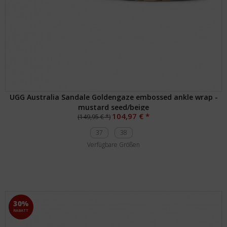
UGG Australia Sandale Goldengaze embossed ankle wrap -
mustard seed/beige
104,97 € *
(149,95 € *)
37
38
Verfügbare Größen
30%
RABATT