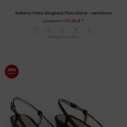
Roberto Festa Slingback Flats Gloria - nero/luxor
153,30 € *
(219,00 € *)
37
38
39
40
41
Verfügbare Größen
30%
RABATT