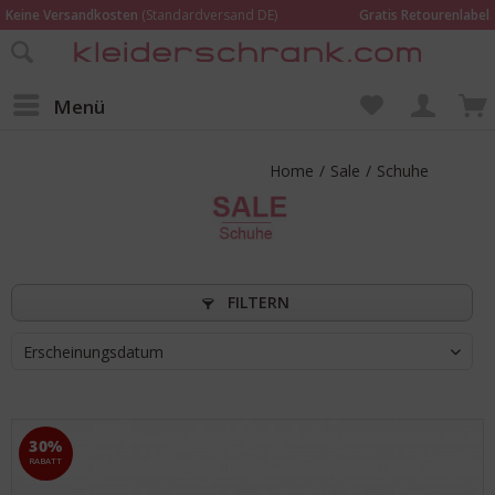
Keine Versandkosten
(Standardversand DE)
Gratis Retourenlabel
Online bestellen –
im Geschäft in Kempen anprobieren und beraten lassen
Wir sind für Dich da:
02152 - 9597464
Menü
Home
/
Sale
/
Schuhe
FILTERN
Erscheinungsdatum
30%
RABATT