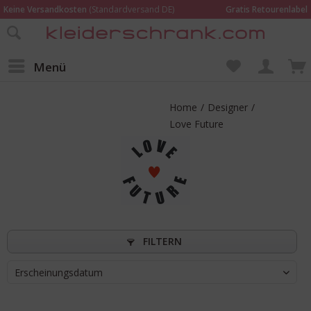
Keine Versandkosten
(Standardversand DE)
Gratis Retourenlabel
Online bestellen –
im Geschäft in Kempen anprobieren und beraten lassen
Wir sind für Dich da:
02152 - 9597464
Menü
Home
/
Designer
/
Love Future
FILTERN
Erscheinungsdatum