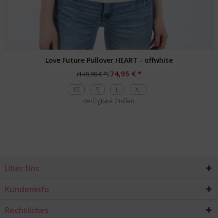
Love Future Pullover HEART - offwhite
74,95 € *
(149,90 € *)
XS
S
L
XL
Verfügbare Größen
Über Uns
Kundeninfo
Rechtliches