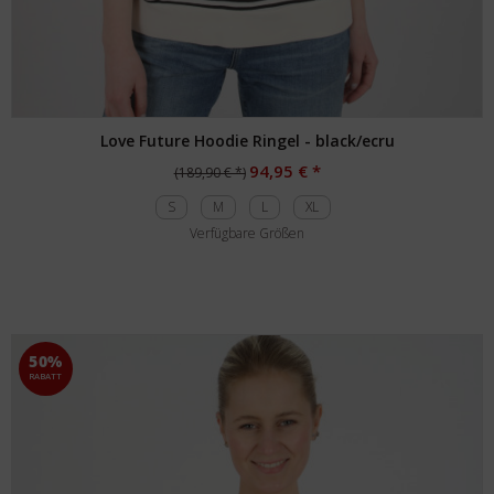
Love Future Hoodie Ringel - black/ecru
94,95 € *
(189,90 € *)
S
M
L
XL
Verfügbare Größen
50%
RABATT