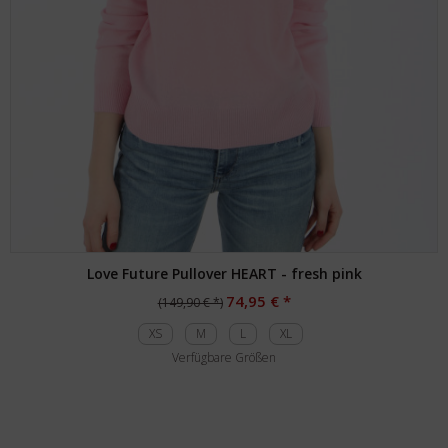
Love Future Pullover HEART - fresh pink
74,95 € *
(149,90 € *)
XS
M
L
XL
Verfügbare Größen