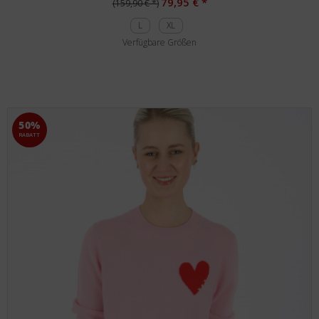
79,95 € *
(159,90 € *)
L
XL
Verfügbare Größen
50%
RABATT