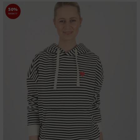
50%
RABATT