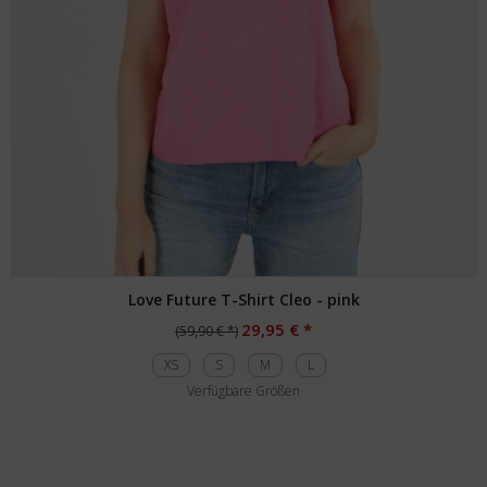
Love Future T-Shirt Cleo - pink
29,95 € *
(59,90 € *)
XS
S
M
L
Verfügbare Größen