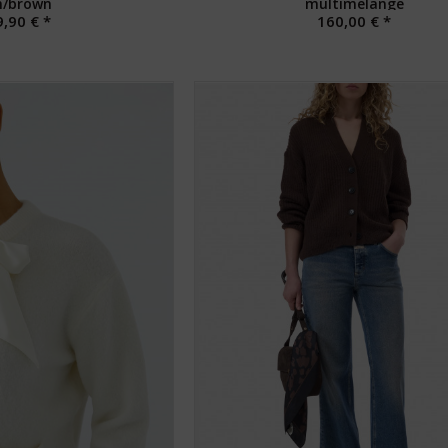
m/brown
multimelange
,90 € *
160,00 € *