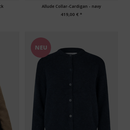
ck
Allude Collar-Cardigan - navy
419,00 € *
NEU