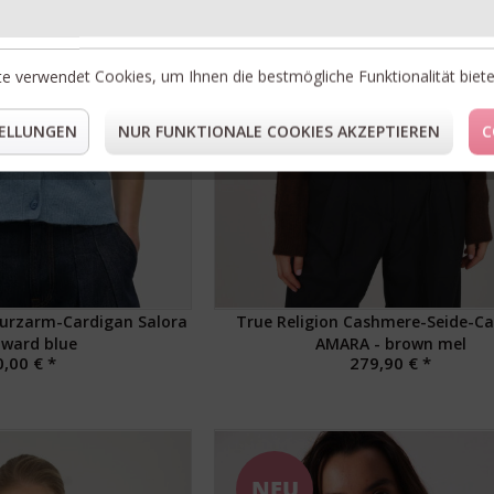
e verwendet Cookies, um Ihnen die bestmögliche Funktionalität biet
ELLUNGEN
NUR FUNKTIONALE COOKIES AKZEPTIEREN
C
urzarm-Cardigan Salora
True Religion Cashmere-Seide-C
dward blue
AMARA - brown mel
,00 € *
279,90 € *
NEU