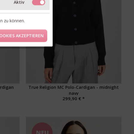
Aktiv
en zu können.
OOKIES AKZEPTIEREN
ardigan
True Religion MC Polo-Cardigan - midnight
navy
299,90 € *
NEU