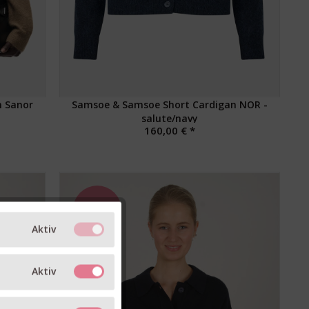
n Sanor
Samsoe & Samsoe Short Cardigan NOR -
salute/navy
160,00 € *
NEU
Aktiv
Aktiv