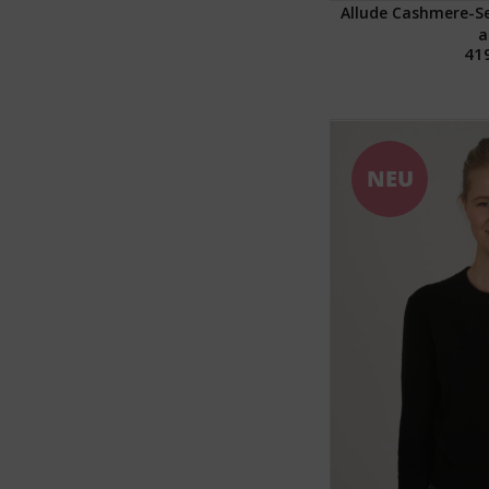
Allude Cashmere-Se
a
419
NEU