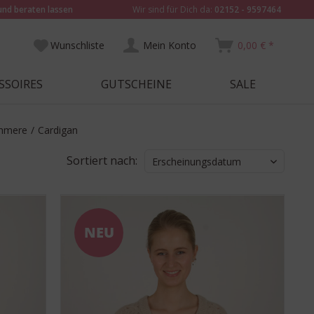
und beraten lassen
Wir sind für Dich da:
02152 - 9597464
Wunschliste
Mein Konto
0,00 € *
SSOIRES
GUTSCHEINE
SALE
shmere
/
Cardigan
Sortiert nach:
Erscheinungsdatum
NEU