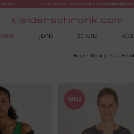
urenlabel
Online bestellen –
im Geschäft in Kempen anprobieren 
EIDUNG
JEANS
SCHUHE
ACCE
Home
/
Kleidung
/
Strick + Ca
NEU