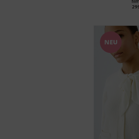
fil
299
NEU