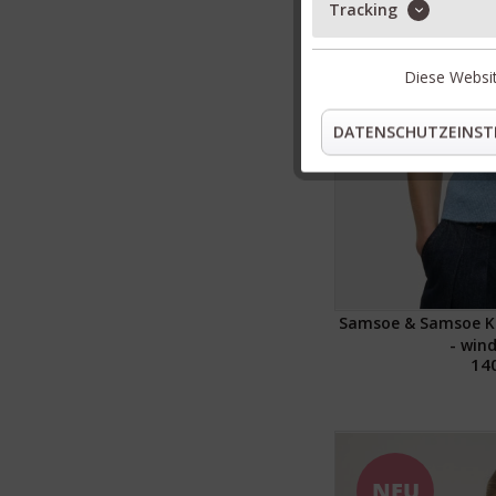
Tracking
Diese Websit
DATENSCHUTZEINST
Samsoe & Samsoe K
- win
140
NEU