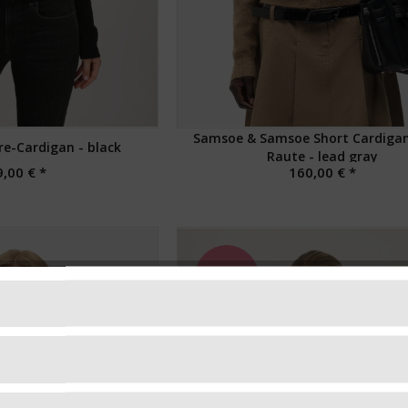
Samsoe & Samsoe Short Cardiga
e-Cardigan - black
Raute - lead gray
,00 € *
160,00 € *
NEU