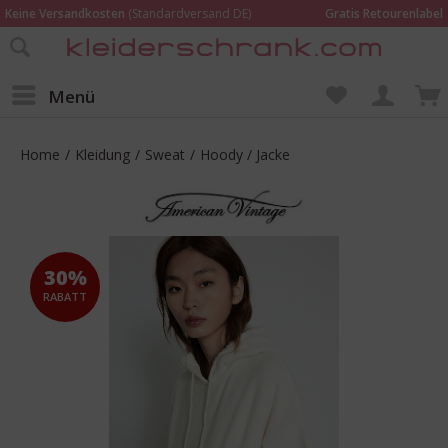
Keine Versandkosten
(Standardversand DE)
Gratis Retourenlabel
Online bestellen –
im Geschäft in Kempen anprobieren und beraten lassen
Wir sind für Dich da:
02152 - 9597464
Menü
Home
/
Kleidung
/
Sweat
/
Hoody / Jacke
30%
RABATT