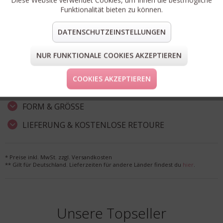
Funktionalität bieten zu können.
Artikel-Nr.:
BOBY03G.1
DATENSCHUTZEINSTELLUNGEN
Passform:
oversized
Material:
100% Baumwolle
NUR FUNKTIONALE COOKIES AKZEPTIEREN
teilen
pin it
mail
teilen
COOKIES AKZEPTIEREN
FORM & GRÖSSE
LIEFERUNG & KOSTENLOSE RETOURE
* Preise inkl. MwSt. zzgl. Versandkosten
** Gilt für Deutschland. Lieferzeiten für andere Länder findest du
hier
.
Unsere Topseller