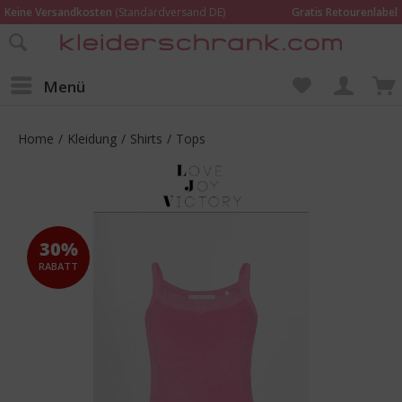
Keine Versandkosten
(Standardversand DE)
Gratis Retourenlabel
Online bestellen –
im Geschäft in Kempen anprobieren und beraten lassen
Wir sind für Dich da:
02152 - 9597464
Menü
Home
/
Kleidung
/
Shirts
/
Tops
30%
RABATT