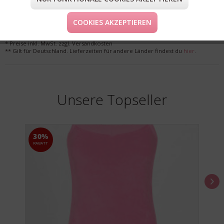
LIEFERUNG & KOSTENLOSE RETOURE
COOKIES AKZEPTIEREN
* Preise inkl. MwSt. zzgl. Versandkosten
** Gilt für Deutschland. Lieferzeiten für andere Länder findest du
hier
.
Unsere Topseller
30%
RABATT