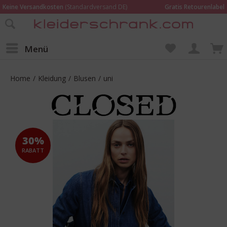
Keine Versandkosten
(Standardversand DE)
Gratis Retourenlabel
Online bestellen –
im Geschäft in Kempen anprobieren und beraten lassen
Wir sind für Dich da:
02152 - 9597464
Menü
Home
/
Kleidung
/
Blusen
/
uni
30%
RABATT