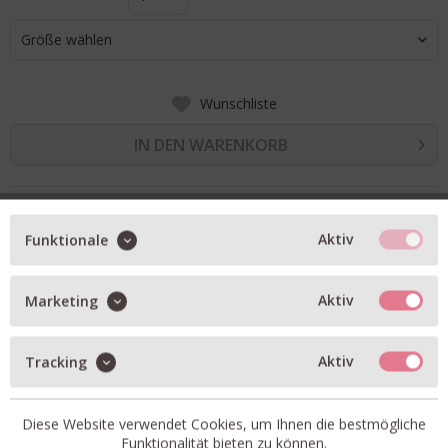
Größe wählen
Wunschliste
IN DEN WARENKORB
BESCHREIBUNG
Aktiv
Funktionale
Closed
Jeanshemd a
us leichtem Denim
Regular Fit
Aktiv
Marketing
weicher Haptik
verkürzte Form
Aktiv
Tracking
Diese Website verwendet Cookies, um Ihnen die bestmögliche
Funktionalität bieten zu können.