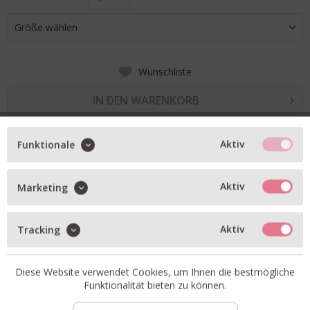
Größe wählen
Wunschliste
IN DEN WARENKORB
Aktiv
Funktionale
BESCHREIBUNG
Bluse Carmen in navy
Aktiv
Marketing
aus leichtem Baumwoll-Voile
leicht transparent
Aktiv
Tracking
weiter Ärmel mit Volant am Ärmel-Abschluss
abgerundeter Saum
Diese Website verwendet Cookies, um Ihnen die bestmögliche
Funktionalität bieten zu können.
Artikel-Nr.:
MS1205-NAVY
Material:
100% Baumwoll-Voile