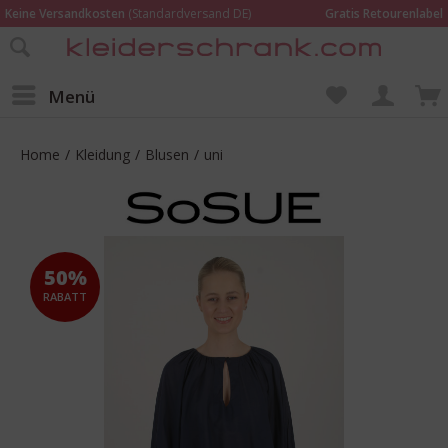
Keine Versandkosten
(Standardversand DE)
Gratis Retourenlabel
Online bestellen –
im Geschäft in Kempen anprobieren und beraten lassen
Wir sind für Dich da:
02152 - 9597464
Menü
Home
/
Kleidung
/
Blusen
/
uni
50%
RABATT