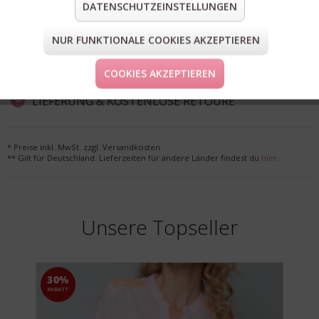
DATENSCHUTZEINSTELLUNGEN
teilen
pin it
mail
teilen
NUR FUNKTIONALE COOKIES AKZEPTIEREN
COOKIES AKZEPTIEREN
FORM & GRÖSSE
LIEFERUNG & KOSTENLOSE RETOURE
* Preise inkl. MwSt. zzgl. Versandkosten
** Gilt für Deutschland. Lieferzeiten für andere Länder findest du
hier
.
Unsere Topseller
30%
RABATT