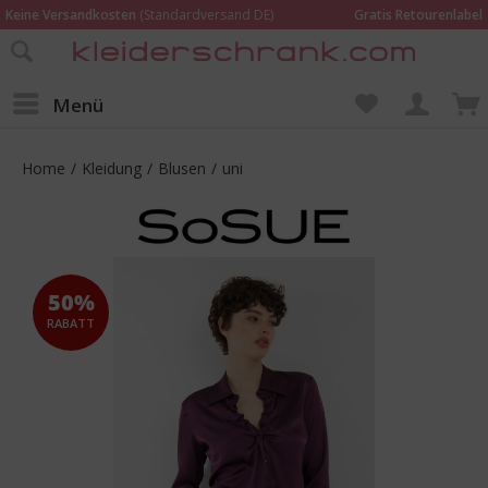
Keine Versandkosten
(Standardversand DE)
Gratis Retourenlabel
Online bestellen –
im Geschäft in Kempen anprobieren und beraten lassen
Wir sind für Dich da:
02152 - 9597464
Menü
Home
/
Kleidung
/
Blusen
/
uni
50%
RABATT