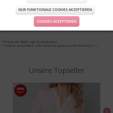
NUR FUNKTIONALE COOKIES AKZEPTIEREN
FORM & GRÖSSE
COOKIES AKZEPTIEREN
LIEFERUNG & KOSTENLOSE RETOURE
* Preise inkl. MwSt. zzgl. Versandkosten
** Gilt für Deutschland. Lieferzeiten für andere Länder findest du
hier
.
Unsere Topseller
30%
RABATT