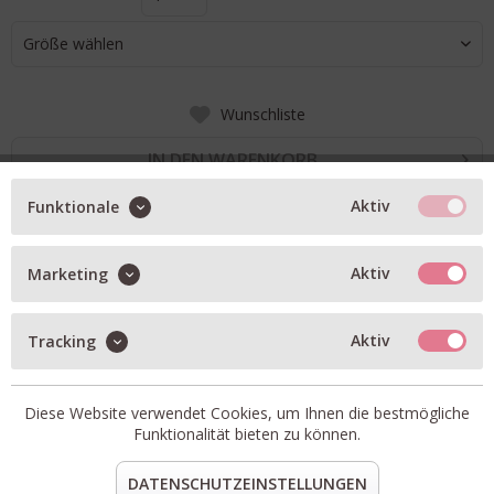
Größe wählen
Wunschliste
IN DEN WARENKORB
Aktiv
Funktionale
BESCHREIBUNG
Aktiv
Marketing
Raffung am Kragen
verdeckte Knopfleiste
Aktiv
Tracking
gerader Schnitt
Artikel-Nr.:
211AS1072-purple
Diese Website verwendet Cookies, um Ihnen die bestmögliche
Passform:
fällt normal aus
Funktionalität bieten zu können.
Material:
60%Rayon, 40% Viskose
DATENSCHUTZEINSTELLUNGEN
teilen
pin it
mail
teilen