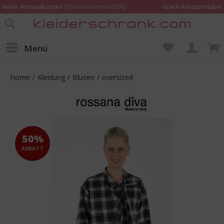
Keine Versandkosten
(Standardversand DE)
Gratis Retourenlabel
Online bestellen –
im Geschäft in Kempen anprobieren und beraten lassen
Wir sind für Dich da:
02152 - 9597464
Menü
Home
/
Kleidung
/
Blusen
/
oversized
50%
RABATT