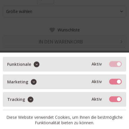
Größe wählen
Wunschliste
IN DEN WARENKORB
BESCHREIBUNG
Aktiv
Funktionale
Rossana Diva Schleifen-Stehkragen Bluse in kariert
Aktiv
Marketing
oversized Schnitt
leichte Flanell Qualität
Aktiv
Tracking
abgerundeter Saumabschluss
Manschettenärmel
Diese Website verwendet Cookies, um Ihnen die bestmögliche
Artikel-Nr.:
52020-520-170-15
Funktionalität bieten zu können.
Passform:
oversized