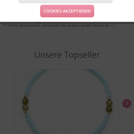
LIEFERUNG & KOSTENLOSE RETOURE
COOKIES AKZEPTIEREN
* Preise inkl. MwSt. zzgl. Versandkosten
** Gilt für Deutschland. Lieferzeiten für andere Länder findest du
hier
.
Unsere Topseller