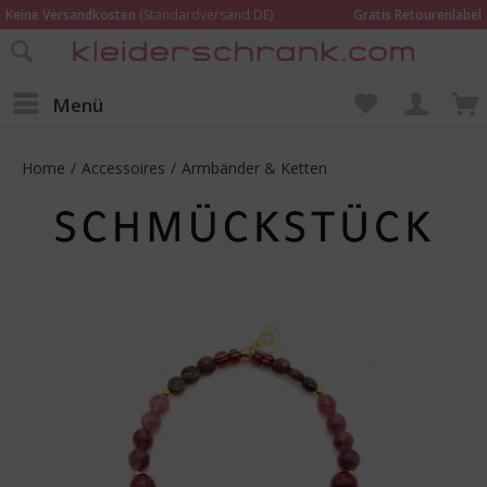
Keine Versandkosten
(Standardversand DE)
Gratis Retourenlabel
Online bestellen –
im Geschäft in Kempen anprobieren und beraten lassen
Wir sind für Dich da:
02152 - 9597464
Menü
Home
/
Accessoires
/
Armbänder & Ketten