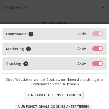
Größe wählen
Wunschliste
IN DEN WARENKORB
Aktiv
Funktionale
Aktiv
Marketing
BESCHREIBUNG
Armband auf Elastikband mit Sterlingsilber vergoldet
Aktiv
Tracking
erlen aus Rhodonit, Erdbeerquarz und Kristall
Artikel-Nr.:
A25-Mala-Single-Burgundy-Crush
Diese Website verwendet Cookies, um Ihnen die bestmögliche
teilen
pin it
mail
teilen
Funktionalität bieten zu können.
DATENSCHUTZEINSTELLUNGEN
FORM & GRÖSSE
NUR FUNKTIONALE COOKIES AKZEPTIEREN