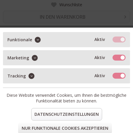
Wunschliste
IN DEN WARENKORB
BESCHREIBUNG
Aktiv
Funktionale
gerippte Mütze
Aktiv
Marketing
aus feinstem mongolischem Kaschmir
oekozertifizierte Garn
Aktiv
Tracking
aus besonders weichen Fasern
Artikel-Nr.:
Beanie-64-MF640015-BEIGE-MELANGE
Diese Website verwendet Cookies, um Ihnen die bestmögliche
teilen
pin it
mail
teilen
Funktionalität bieten zu können.
DATENSCHUTZEINSTELLUNGEN
FORM & GRÖSSE
NUR FUNKTIONALE COOKIES AKZEPTIEREN
LIEFERUNG & KOSTENLOSE RETOURE