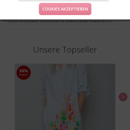
COOKIES AKZEPTIEREN
* Preise inkl. MwSt. zzgl. Versandkosten
** Gilt für Deutschland. Lieferzeiten für andere Länder findest du
hier
.
Unsere Topseller
30%
RABATT