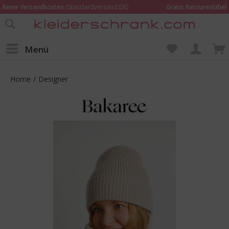
Keine Versandkosten
(Standardversand DE)
Gratis Retourenlabel
Online bestellen –
im Geschäft in Kempen anprobieren und beraten lassen
Wir sind für Dich da:
02152 - 9597464
Menü
Home
/
Designer