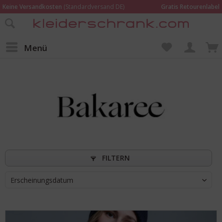
Keine Versandkosten
(Standardversand DE)
Gratis Retourenlabel
Online bestellen –
im Geschäft in Kempen anprobieren und beraten lassen
Wir sind für Dich da:
02152 - 9597464
Menü
FILTERN
Erscheinungsdatum