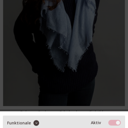
Bakaree Cashmere-Schal - skyway/lightblue
229,00 € *
Aktiv
Funktionale