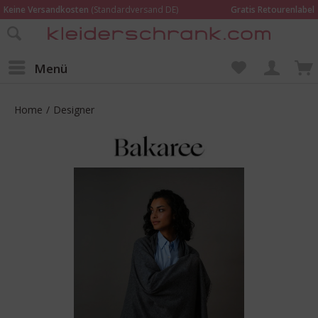
Keine Versandkosten
(Standardversand DE)
Gratis Retourenlabel
Online bestellen –
im Geschäft in Kempen anprobieren und beraten lassen
Wir sind für Dich da:
02152 - 9597464
Menü
Home
/
Designer