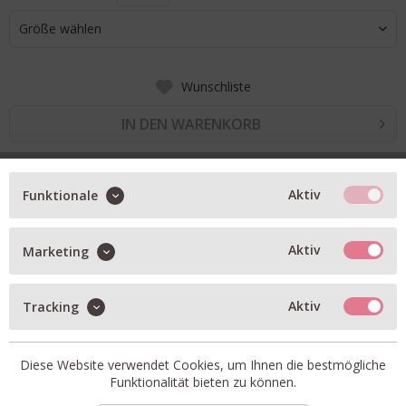
Größe wählen
Wunschliste
IN DEN WARENKORB
BESCHREIBUNG
Aktiv
Funktionale
handgewebter Schal aus federleichtem, oekozertifiziertem
Kaschmirgarn
Aktiv
Marketing
in melange anthrazit
Aktiv
Tracking
sehr weiche, luftige Textur
feine Fransen an den Enden
Diese Website verwendet Cookies, um Ihnen die bestmögliche
Maße: 90cm x 210cm
Funktionalität bieten zu können.
Artikel-Nr.:
MTZ00M-MELANGE-ANTHRA