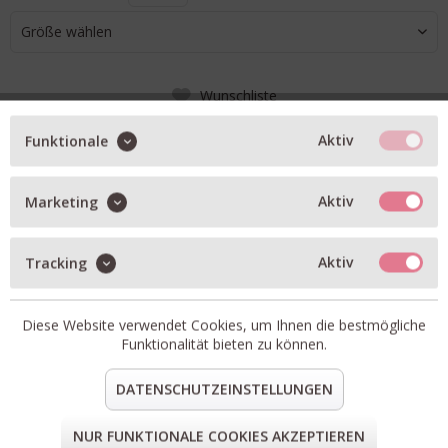
Größe wählen
Wunschliste
IN DEN WARENKORB
Aktiv
Funktionale
Aktiv
Marketing
BESCHREIBUNG
UGG Stiefelette Classic Ultra Mini in sand
Aktiv
Tracking
Kuscheliges Lammfell Futter
Artikel-Nr.:
W-1016222-SAN
Diese Website verwendet Cookies, um Ihnen die bestmögliche
teilen
pin it
mail
teilen
Funktionalität bieten zu können.
DATENSCHUTZEINSTELLUNGEN
FORM & GRÖSSE
NUR FUNKTIONALE COOKIES AKZEPTIEREN