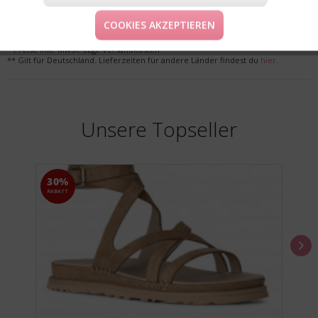
LIEFERUNG & KOSTENLOSE RETOURE
COOKIES AKZEPTIEREN
* Preise inkl. MwSt. zzgl. Versandkosten
** Gilt für Deutschland. Lieferzeiten für andere Länder findest du
hier
.
Unsere Topseller
30%
RABATT