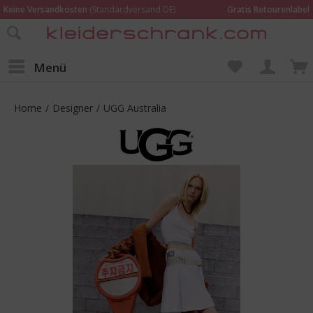
Keine Versandkosten
(Standardversand DE)
Gratis Retourenlabel
Online bestellen –
im Geschäft in Kempen anprobieren und beraten lassen
Wir sind für Dich da:
02152 - 9597464
Menü
Home
/
Designer
/
UGG Australia