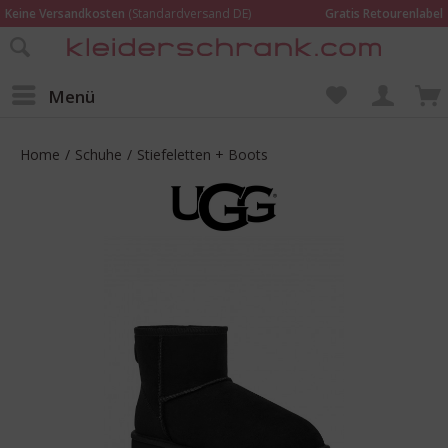
Keine Versandkosten
(Standardversand DE)
Gratis Retourenlabel
Online bestellen –
im Geschäft in Kempen anprobieren und beraten lassen
Wir sind für Dich da:
02152 - 9597464
Menü
Home
/
Schuhe
/
Stiefeletten + Boots