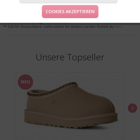
LIEFERUNG & KOSTENLOSE RETOURE
COOKIES AKZEPTIEREN
* Preise inkl. MwSt. zzgl. Versandkosten
** Gilt für Deutschland. Lieferzeiten für andere Länder findest du
hier
.
Unsere Topseller
NEU