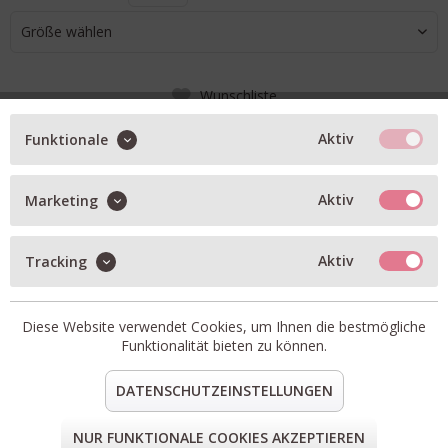
Größe wählen
Wunschliste
IN DEN WARENKORB
Aktiv
Funktionale
Aktiv
Marketing
BESCHREIBUNG
UGG Stiefelette Classic Ultra Mini in black
Aktiv
Tracking
Kuscheliges Lammfell Futter
Artikel-Nr.:
W-1016222-BLK
Diese Website verwendet Cookies, um Ihnen die bestmögliche
teilen
pin it
mail
teilen
Funktionalität bieten zu können.
DATENSCHUTZEINSTELLUNGEN
FORM & GRÖSSE
NUR FUNKTIONALE COOKIES AKZEPTIEREN