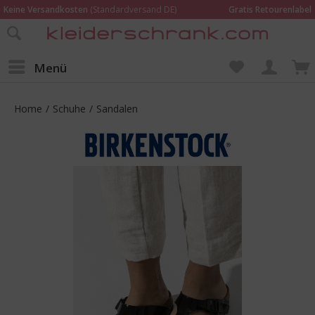
Keine Versandkosten
(Standardversand DE)
Gratis Retourenlabel
Online bestellen –
im Geschäft in Kempen anprobieren und beraten lassen
Wir sind für Dich da:
02152 - 9597464
Menü
Home
/
Schuhe
/
Sandalen