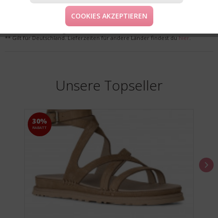
COOKIES AKZEPTIEREN
* Preise inkl. MwSt. zzgl. Versandkosten
** Gilt für Deutschland. Lieferzeiten für andere Länder findest du
hier
.
Unsere Topseller
30%
RABATT