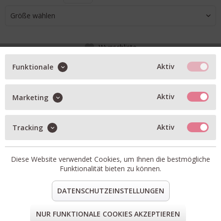
Größe wählen
Wunschliste
Aktiv
IN DEN WARENKORB
Funktionale
Aktiv
Marketing
BESCHREIBUNG
Artikel-Nr.:
0043663
Aktiv
Tracking
Material:
Innensohle: Leder, Fußbett: Naturkork, Oberteil:
Birko-Flor Lack, Laufsohle: EVA
Diese Website verwendet Cookies, um Ihnen die bestmögliche
teilen
pin it
mail
teilen
Funktionalität bieten zu können.
DATENSCHUTZEINSTELLUNGEN
FORM & GRÖSSE
NUR FUNKTIONALE COOKIES AKZEPTIEREN
LIEFERUNG & KOSTENLOSE RETOURE