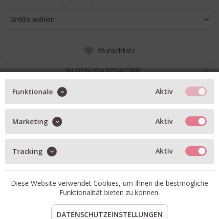
Größe wählen
Wunschliste
IN DEN WARENKORB
Aktiv
Funktionale
BESCHREIBUNG
Aktiv
Marketing
Elea ist ein moderner und minimalistischer Slipper
aus glattem Wildleder gefertigt
Aktiv
Tracking
leicht gepolstertes Design für etwas mehr Volumen
Artikel-Nr.:
1171390-CHE
Diese Website verwendet Cookies, um Ihnen die bestmögliche
Passform:
fällt normal aus
Funktionalität bieten zu können.
Material:
Velourleder, Lammfell, Sohle: Gummi
DATENSCHUTZEINSTELLUNGEN
teilen
pin it
mail
teilen