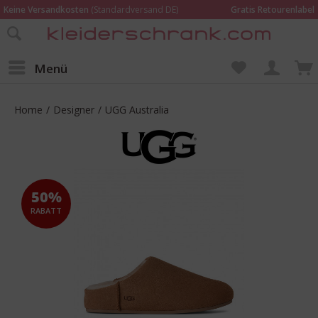
Keine Versandkosten
(Standardversand DE)
Gratis Retourenlabel
Online bestellen –
im Geschäft in Kempen anprobieren und beraten lassen
Wir sind für Dich da:
02152 - 9597464
Menü
Home
/
Designer
/
UGG Australia
50%
RABATT