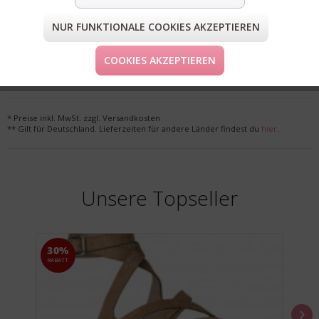
NUR FUNKTIONALE COOKIES AKZEPTIEREN
FORM & GRÖSSE
COOKIES AKZEPTIEREN
LIEFERUNG & KOSTENLOSE RETOURE
* Preise inkl. MwSt. zzgl. Versandkosten
** Gilt für Deutschland. Lieferzeiten für andere Länder findest du
hier
.
Unsere Topseller
30%
RABATT