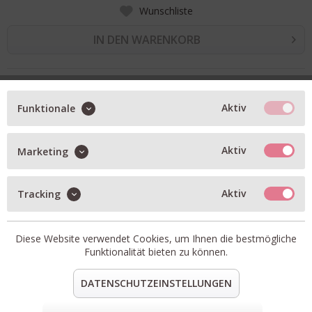
Wunschliste
IN DEN WARENKORB
BESCHREIBUNG
Aktiv
Funktionale
Basic-Sweatshirt in breeze blue
aus Bio-Baumwolle
reguläre Passform mit regulärer Länge
Aktiv
Marketing
abfallende Schulterpartie
gerippter Rundhalsausschnitt
Aktiv
Tracking
Logo-Gummidruck auf der Vorderseite
Artikel-Nr.:
C95221-47V-13-552
Material:
100% Bio-Baumwolle
Diese Website verwendet Cookies, um Ihnen die bestmögliche
Funktionalität bieten zu können.
teilen
pin it
mail
teilen
DATENSCHUTZEINSTELLUNGEN