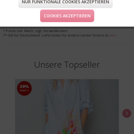
FORM & GRÖSSE
NUR FUNKTIONALE COOKIES AKZEPTIEREN
LIEFERUNG & KOSTENLOSE RETOURE
COOKIES AKZEPTIEREN
* Preise inkl. MwSt. zzgl. Versandkosten
** Gilt für Deutschland. Lieferzeiten für andere Länder findest du
hier
.
Unsere Topseller
30%
RABATT