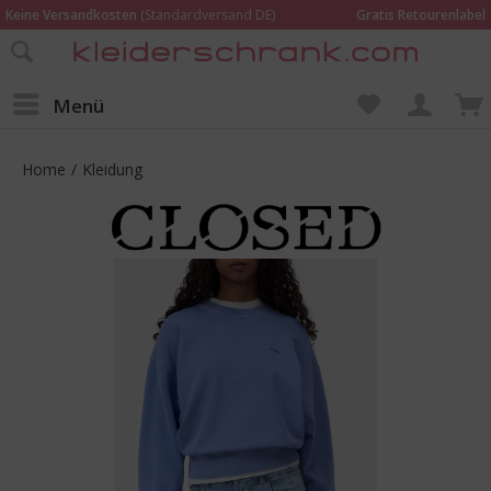
Keine Versandkosten
(Standardversand DE)
Gratis Retourenlabel
Online bestellen –
im Geschäft in Kempen anprobieren und beraten lassen
Wir sind für Dich da:
02152 - 9597464
Menü
Home
/
Kleidung