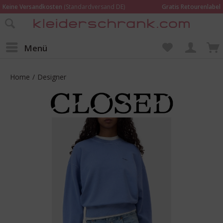
Keine Versandkosten
(Standardversand DE)
Gratis Retourenlabel
Online bestellen –
im Geschäft in Kempen anprobieren und beraten lassen
Wir sind für Dich da:
02152 - 9597464
Menü
Home
/
Designer