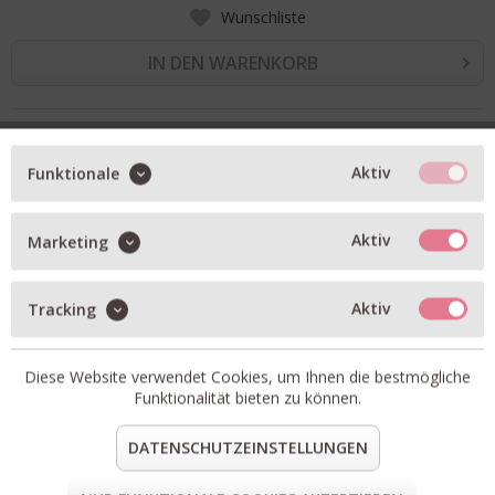
Wunschliste
IN DEN WARENKORB
BESCHREIBUNG
Aktiv
Funktionale
Basic-Sweatshirt in breeze blue
aus Bio-Baumwolle
reguläre Passform mit regulärer Länge
Aktiv
Marketing
abfallende Schulterpartie
gerippter Rundhalsausschnitt
Aktiv
Tracking
Logo-Gummidruck auf der Vorderseite
Artikel-Nr.:
C95221-47V-13-552
Diese Website verwendet Cookies, um Ihnen die bestmögliche
Material:
100% Bio-Baumwolle
Funktionalität bieten zu können.
teilen
pin it
mail
teilen
DATENSCHUTZEINSTELLUNGEN