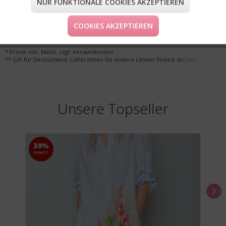
FORM & GRÖSSE
NUR FUNKTIONALE COOKIES AKZEPTIEREN
LIEFERUNG & KOSTENLOSE RETOURE
COOKIES AKZEPTIEREN
* Preise inkl. MwSt. zzgl. Versandkosten
** Gilt für Deutschland. Lieferzeiten für andere Länder findest du
hier
.
Unsere Topseller
30%
RABATT