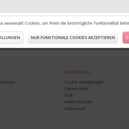
LI
* Preise i
e verwendet Cookies, um Ihnen die bestmögliche Funktionalität biet
** Gilt fü
ELLUNGEN
NUR FUNKTIONALE COOKIES AKZEPTIEREN
C
Rechtliches
mationen
Cookie-Einstellungen
n
Datenschutz
AGB
Widerrufsrecht
Impressum