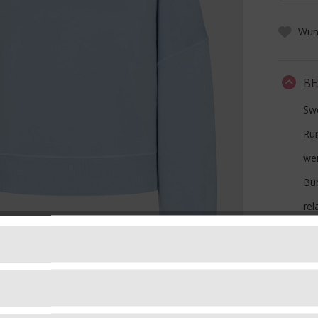
Wuns
BE
Swe
Ru
we
Bü
rel
Art
Ma
FO