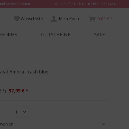
und beraten lassen
Wir sind für Dich da:
02152 - 9597464
Wunschliste
Mein Konto
0,00 € *
SSOIRES
GUTSCHEINE
SALE
weat Ambra - cash blue
97,99 € *
€ *
1
 wählen