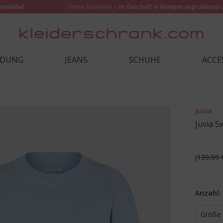
urenlabel
Online bestellen –
im Geschäft in Kempen anprobieren 
IDUNG
JEANS
SCHUHE
ACCE
Juvia
Juvia S
139,99 
Anzahl:
Größe