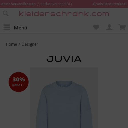
Keine Versandkosten
(Standardversand DE)
Gratis Retourenlabel
Online bestellen –
im Geschäft in Kempen anprobieren und beraten lassen
Wir sind für Dich da:
02152 - 9597464
Menü
Home
/
Designer
30%
RABATT