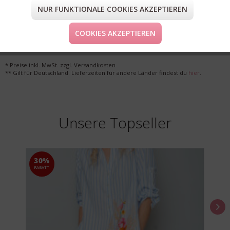
NUR FUNKTIONALE COOKIES AKZEPTIEREN
FORM & GRÖSSE
LIEFERUNG & KOSTENLOSE RETOURE
COOKIES AKZEPTIEREN
* Preise inkl. MwSt. zzgl. Versandkosten
** Gilt für Deutschland. Lieferzeiten für andere Länder findest du
hier
.
Unsere Topseller
30%
RABATT