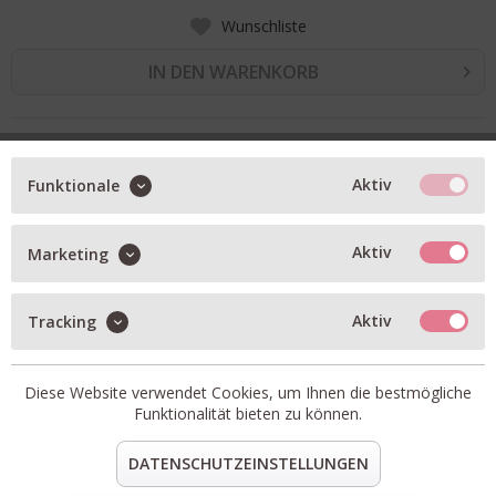
Wunschliste
IN DEN WARENKORB
BESCHREIBUNG
Aktiv
Funktionale
Sweat Ambra in cash blue
Rundhalsausschnit
Aktiv
Marketing
weiter Arm
Bündchen an Ärmeln und Saum
Aktiv
Tracking
relaxed Fit
Artikel-Nr.:
820-25-336-25-826
Diese Website verwendet Cookies, um Ihnen die bestmögliche
Material:
70% Baumwolle, 30% Modal
Funktionalität bieten zu können.
teilen
pin it
mail
teilen
DATENSCHUTZEINSTELLUNGEN