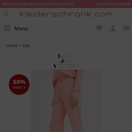
Keine Versandkosten
(Standardversand DE)
Gratis Retourenlabel
Online bestellen –
im Geschäft in Kempen anprobieren und beraten lassen
Wir sind für Dich da:
02152 - 9597464
Menü
Home
/
Sale
50%
RABATT