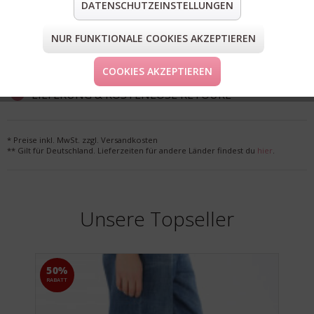
DATENSCHUTZEINSTELLUNGEN
teilen
pin it
mail
teilen
NUR FUNKTIONALE COOKIES AKZEPTIEREN
FORM & GRÖSSE
COOKIES AKZEPTIEREN
LIEFERUNG & KOSTENLOSE RETOURE
* Preise inkl. MwSt. zzgl. Versandkosten
** Gilt für Deutschland. Lieferzeiten für andere Länder findest du
hier
.
Unsere Topseller
50%
RABATT