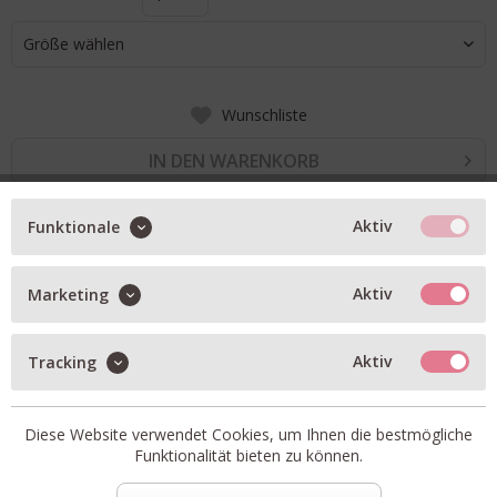
Größe wählen
Wunschliste
IN DEN WARENKORB
Aktiv
Funktionale
BESCHREIBUNG
Love Joy Victory Sweat Hose in salmon
Aktiv
Marketing
elastischer Gummibund mit Kordel
Rüschen am Beinende
Aktiv
Tracking
Eingriffstaschen
Artikel-Nr.:
102-611-702
Diese Website verwendet Cookies, um Ihnen die bestmögliche
Funktionalität bieten zu können.
Passform:
fällt größengerecht aus
Material:
100% Bio-Baumwolle