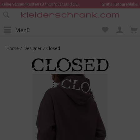
Keine Versandkosten
(Standardversand DE)
Gratis Retourenlabel
Online bestellen –
im Geschäft in Kempen anprobieren und beraten lassen
Wir sind für Dich da:
02152 - 9597464
Menü
Home
/
Designer
/
Closed