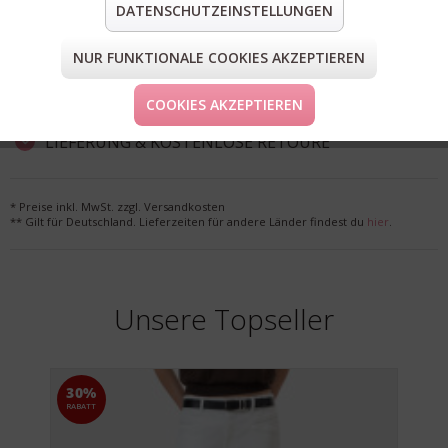
DATENSCHUTZEINSTELLUNGEN
teilen
pin it
mail
teilen
NUR FUNKTIONALE COOKIES AKZEPTIEREN
FORM & GRÖSSE
COOKIES AKZEPTIEREN
LIEFERUNG & KOSTENLOSE RETOURE
* Preise inkl. MwSt. zzgl. Versandkosten
** Gilt für Deutschland. Lieferzeiten für andere Länder findest du
hier
.
Unsere Topseller
30%
RABATT