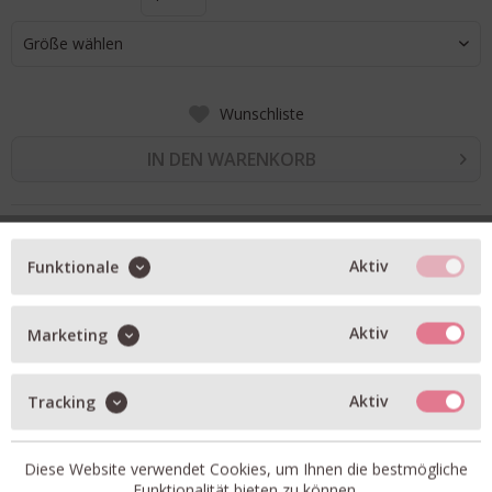
Größe wählen
Wunschliste
IN DEN WARENKORB
BESCHREIBUNG
Aktiv
Funktionale
Logo-Hoodie in sky blue
Logo-Print auf der Kapuze
Aktiv
Marketing
sehr weiche Haptik
relaxed fit
Aktiv
Tracking
zwei seitliche Eingriffstaschen
Diese Website verwendet Cookies, um Ihnen die bestmögliche
Funktionalität bieten zu können.