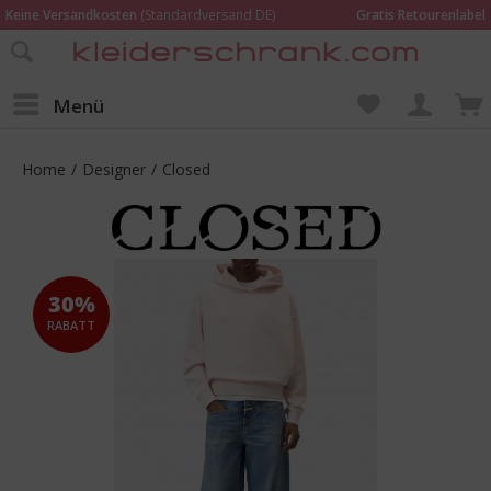
Keine Versandkosten
(Standardversand DE)
Gratis Retourenlabel
Online bestellen –
im Geschäft in Kempen anprobieren und beraten lassen
Wir sind für Dich da:
02152 - 9597464
Menü
Home
/
Designer
/
Closed
30%
RABATT