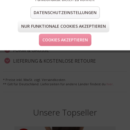
Artikel-Nr.:
C95353-472-PR-811
DATENSCHUTZEINSTELLUNGEN
Material:
100% Baumwolle (Bio)
NUR FUNKTIONALE COOKIES AKZEPTIEREN
teilen
pin it
mail
teilen
COOKIES AKZEPTIEREN
FORM & GRÖSSE
LIEFERUNG & KOSTENLOSE RETOURE
* Preise inkl. MwSt. zzgl. Versandkosten
** Gilt für Deutschland. Lieferzeiten für andere Länder findest du
hier
.
Unsere Topseller