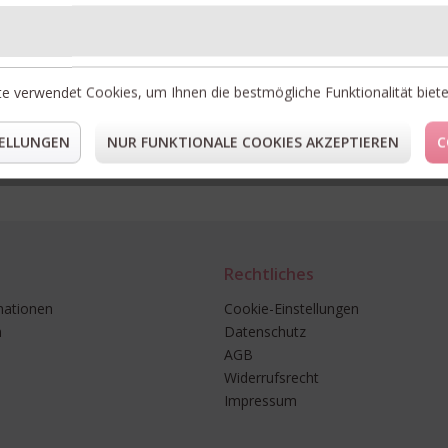
LI
e verwendet Cookies, um Ihnen die bestmögliche Funktionalität biet
* Preise i
** Gilt fü
ELLUNGEN
NUR FUNKTIONALE COOKIES AKZEPTIEREN
C
Rechtliches
mationen
Cookie-Einstellungen
n
Datenschutz
AGB
Widerrufsrecht
Impressum