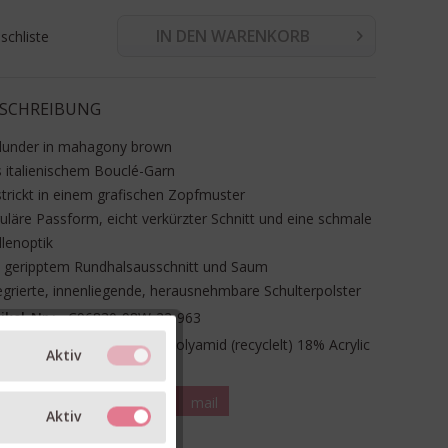
IN DEN WARENKORB
chliste
SCHREIBUNG
llunder in mahagony brown
 italienischem Bouclé-Garn
trickt in einem grafischen Zopfmuster
uläre Passform, eicht verkürzter Schnitt und eine schmale
llenoptik
t geripptem Rundhalsausschnitt und Saum
egrierte, innenliegende, herausnehmbare Schulterpolster
ikel-Nr.:
C96830-98W-22-963
terial:
54% Wolle , 20% Polyamid (recyclelt) 18% Acrylic
Aktiv
8% Polyamid
teilen
pin it
mail
Aktiv
RM & GRÖSSE