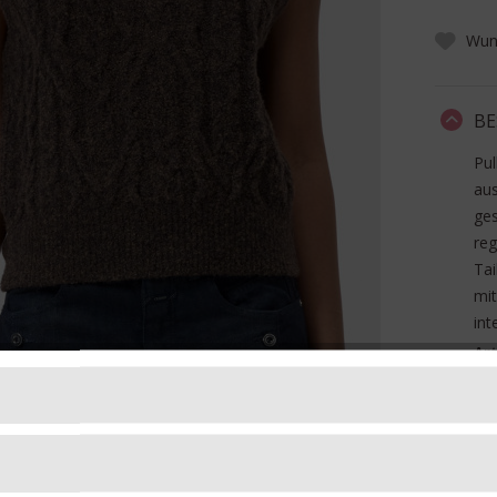
Wuns
BE
Pu
aus
ges
reg
Tai
mi
int
Art
Ma
, 
FO