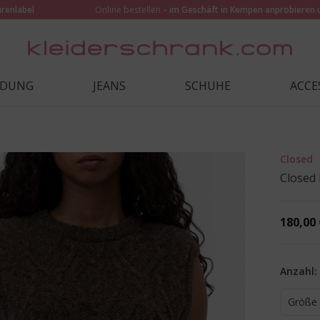
urenlabel
Online bestellen –
im Geschäft in Kempen anprobieren 
IDUNG
JEANS
SCHUHE
ACCE
Closed
Closed
180,00 
Anzahl:
Größe