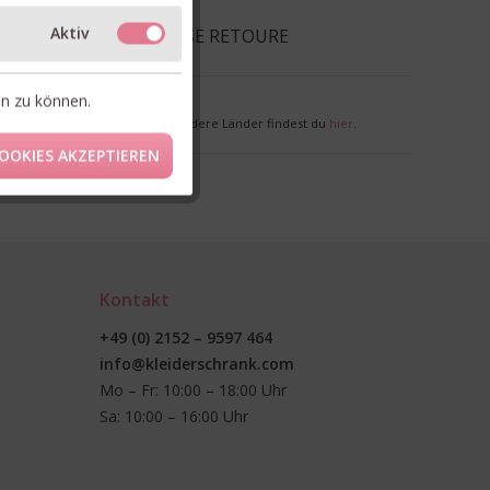
Aktiv
EFERUNG & KOSTENLOSE RETOURE
en zu können.
nkl. MwSt. zzgl. Versandkosten
r Deutschland. Lieferzeiten für andere Länder findest du
hier
.
OOKIES AKZEPTIEREN
Kontakt
+49 (0) 2152 – 9597 464
info@kleiderschrank.com
Mo – Fr: 10:00 – 18:00 Uhr
Sa: 10:00 – 16:00 Uhr