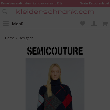
Keine Versandkosten
(Standardversand DE)
Gratis Retourenlabel
Online bestellen –
im Geschäft in Kempen anprobieren und beraten lassen
Wir sind für Dich da:
02152 - 9597464
Menü
Home
/
Designer