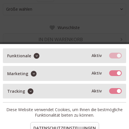
Größe wählen
Wunschliste
IN DEN WARENKORB
Aktiv
Funktionale
BESCHREIBUNG
Rollkragen-Pulli mit Rautenmuster
Aktiv
Marketing
etwas länger geschnitten
Aktiv
relaxed Fit
Tracking
Artikel-Nr.:
Y6WE91-RMB71
Material:
Material 1: 32% Polyester, 30% Alpaka, 26%
Diese Website verwendet Cookies, um Ihnen die bestmögliche
Polyamid, 12% Wolle ; Material 2: 42% Alpaka, 40%
Funktionalität bieten zu können.
Schurwolle, 16% Polyamid
DATENSCHUTZEINSTELLUNGEN