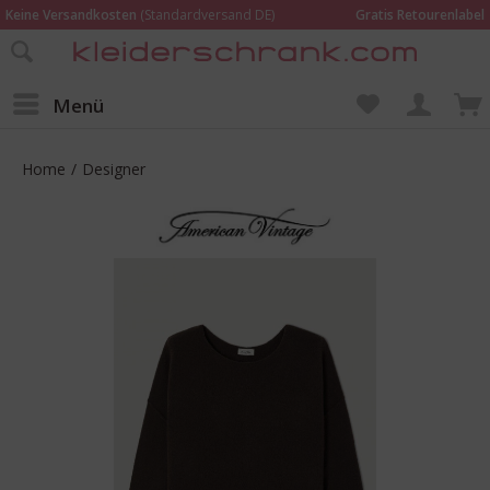
Keine Versandkosten
(Standardversand DE)
Gratis Retourenlabel
Online bestellen –
im Geschäft in Kempen anprobieren und beraten lassen
Wir sind für Dich da:
02152 - 9597464
Menü
Home
/
Designer