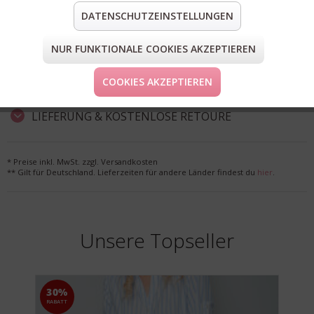
Elasthan
DATENSCHUTZEINSTELLUNGEN
teilen
pin it
mail
teilen
NUR FUNKTIONALE COOKIES AKZEPTIEREN
COOKIES AKZEPTIEREN
FORM & GRÖSSE
LIEFERUNG & KOSTENLOSE RETOURE
* Preise inkl. MwSt. zzgl. Versandkosten
** Gilt für Deutschland. Lieferzeiten für andere Länder findest du
hier
.
Unsere Topseller
30%
RABATT