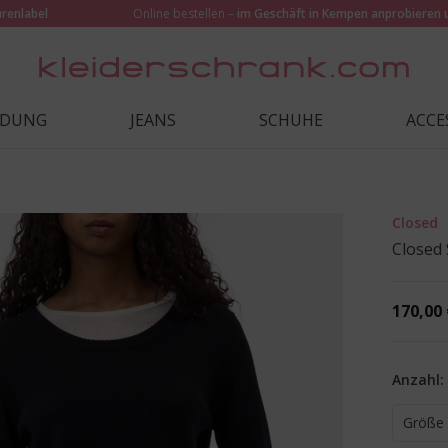
urenlabel
Online bestellen –
im Geschäft in Kempen anprobieren 
IDUNG
JEANS
SCHUHE
ACCE
Closed
Closed 
170,00 
Anzahl:
Größe