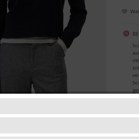
Wuns
BE
Sco
aus
mit
sc
ver
Sc
ger
Art
Ma
FO