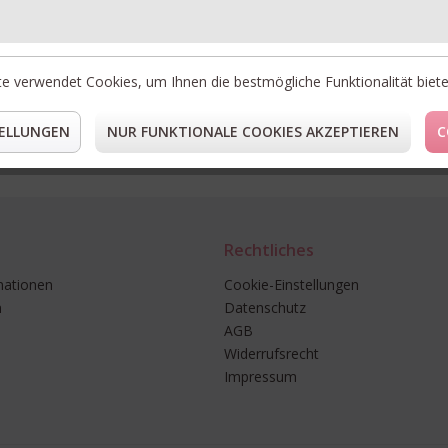
LI
* Preise i
e verwendet Cookies, um Ihnen die bestmögliche Funktionalität biet
** Gilt fü
ELLUNGEN
NUR FUNKTIONALE COOKIES AKZEPTIEREN
C
Rechtliches
mationen
Cookie-Einstellungen
n
Datenschutz
AGB
Widerrufsrecht
Impressum