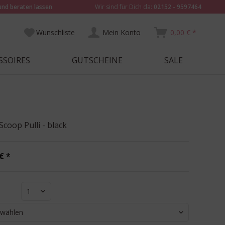
und beraten lassen
Wir sind für Dich da:
02152 - 9597464
Wunschliste
Mein Konto
0,00 € *
SSOIRES
GUTSCHEINE
SALE
Scoop Pulli - black
€ *
1
 wählen