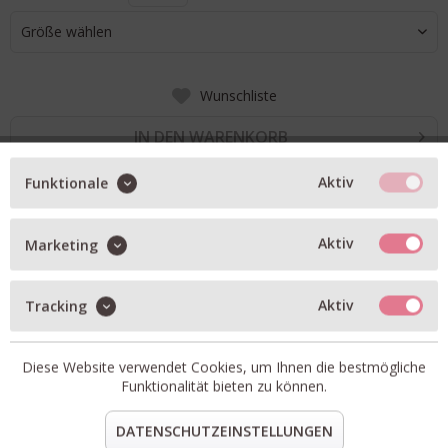
Größe wählen
Wunschliste
IN DEN WARENKORB
Aktiv
Funktionale
BESCHREIBUNG
Aktiv
Marketing
Crew Neck Pulli in ivory
weiter Raglan-Arm
Aktiv
Tracking
relaxed Fit
Artikel-Nr.:
C96834-98C-22-285.1
Diese Website verwendet Cookies, um Ihnen die bestmögliche
Material:
32% Wolle, 32% Alpaka, 30% Polyamid, 6%
Funktionalität bieten zu können.
Elasthan
teilen
pin it
mail
teilen
DATENSCHUTZEINSTELLUNGEN