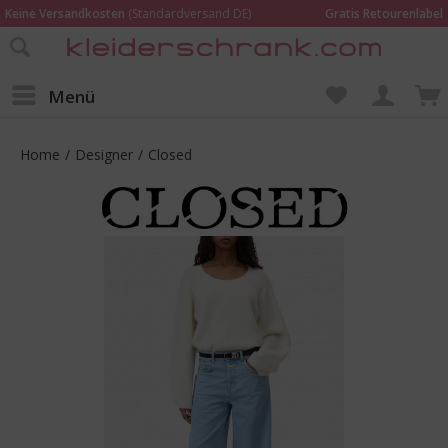
Keine Versandkosten
(Standardversand DE)
Gratis Retourenlabel
Online bestellen –
im Geschäft in Kempen anprobieren und beraten lassen
Wir sind für Dich da:
02152 - 9597464
Menü
Home
/
Designer
/
Closed