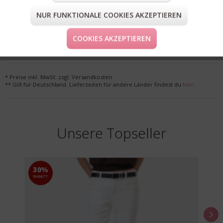
NUR FUNKTIONALE COOKIES AKZEPTIEREN
FORM & GRÖSSE
COOKIES AKZEPTIEREN
LIEFERUNG & KOSTENLOSE RETOURE
* Preise inkl. MwSt. zzgl. Versandkosten
** Gilt für Deutschland. Lieferzeiten für andere Länder findest du
hier
.
Unsere Topseller
30%
RABATT