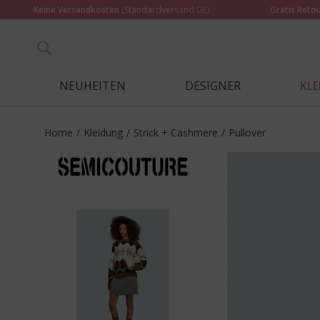
Keine Versandkosten
(Standardversand DE)
Gratis Reto
NEUHEITEN
DESIGNER
KL
Home
/
Kleidung
/
Strick + Cashmere
/
Pullover