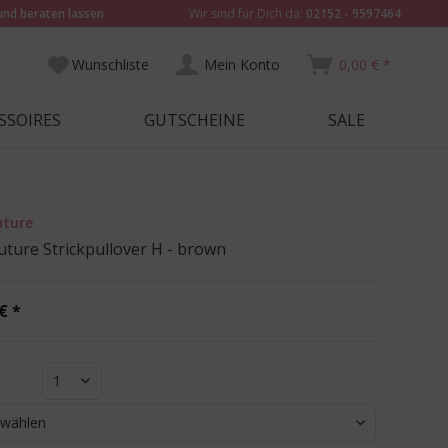
und beraten lassen
Wir sind für Dich da:
02152 - 9597464
Wunschliste
Mein Konto
0,00 € *
SSOIRES
GUTSCHEINE
SALE
uture
ture Strickpullover H - brown
€ *
1
 wählen