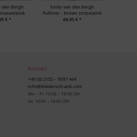
n den Bergh
Emily van den Bergh
Allude Turt
- mauve/pink
Pullover - brown stripe/pink
95 € *
69,95 € *
38
Kontakt
+49 (0) 2152 – 9597 464
info@kleiderschrank.com
Mo – Fr: 10:00 – 18:00 Uhr
Sa: 10:00 – 16:00 Uhr