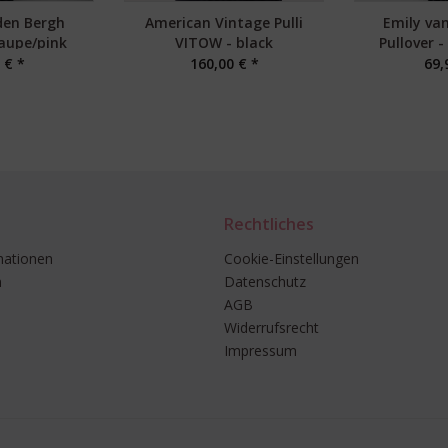
den Bergh
American Vintage Pulli
Emily va
taupe/pink
VITOW - black
Pullover 
 € *
160,00 € *
69,
Rechtliches
mationen
Cookie-Einstellungen
n
Datenschutz
AGB
Widerrufsrecht
Impressum