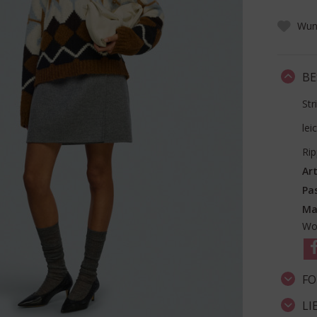
Wuns
BE
Str
lei
Ri
Art
Pa
Ma
Wol
FO
LI