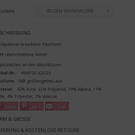
IN DEN WARENKORB
chliste
SCHREIBUNG
ickpullover in lockerer Passform
cht überschnittene Ärmel
ppbündchen an den Abschlüssen
ikel-Nr.:
Y6WF20-JQD23
ssform:
fällt größengetreu aus
terial:
42% Acryl, 22% Polyamid, 19% Alpaca, 11%
le, 4% Polyester, 2% Viskose
teilen
pin it
mail
RM & GRÖSSE
EFERUNG & KOSTENLOSE RETOURE