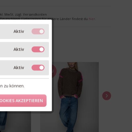
nkl. MwSt. zzgl. Versandkosten
r Deutschland. Lieferzeiten für andere Länder findest du
hier
.
Aktiv
Aktiv
Aktiv
NEU
NEU
en zu können.
OOKIES AKZEPTIEREN