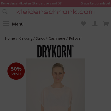
Keine Versandkosten
(Standardversand DE)
Gratis Retourenlabel
Online bestellen –
im Geschäft in Kempen anprobieren und beraten lassen
Wir sind für Dich da:
02152 - 9597464
Menü
Home
/
Kleidung
/
Strick + Cashmere
/
Pullover
50%
RABATT