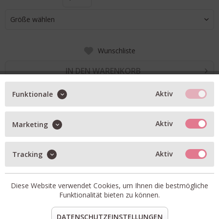
Größe wählen
Wunschliste
IN DEN WARENKORB
Aktiv
Funktionale
BESCHREIBUNG
Aktiv
Marketing
leichtes Strick-Shirt GERLOTTA in offwhite
Oversized geschnitten mit klassischer Länge
weicher U-Boot Ausschnitt
Aktiv
Tracking
leicht transparent
Diese Website verwendet Cookies, um Ihnen die bestmögliche
Artikel-Nr.:
GERLOTTA-420244-1907
Funktionalität bieten zu können.
Material:
85% Baumwolle, 15% Polyamid
DATENSCHUTZEINSTELLUNGEN