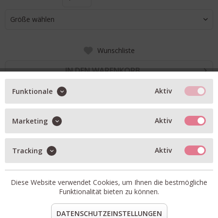
Größe wählen
Wunschliste
IN DEN WARENKORB
Aktiv
Funktionale
BESCHREIBUNG
Aktiv
Marketing
Allude Feinstrick-Pullover mit weicher Haptik
leichte Qualität
Aktiv
Tracking
Strickbündchen
Artikel-Nr.:
262-15004-40
Diese Website verwendet Cookies, um Ihnen die bestmögliche
Passform:
fällt größengerecht aus
Funktionalität bieten zu können.
Material:
70% Baumwolle, 30% Cashmere
DATENSCHUTZEINSTELLUNGEN
teilen
pin it
mail
teilen