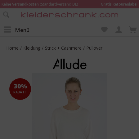
Keine Versandkosten
(Standardversand DE)
Gratis Retourenlabel
Online bestellen –
im Geschäft in Kempen anprobieren und beraten lassen
Wir sind für Dich da:
02152 - 9597464
Menü
Home
/
Kleidung
/
Strick + Cashmere
/
Pullover
30%
RABATT