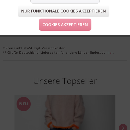
NUR FUNKTIONALE COOKIES AKZEPTIEREN
FORM & GRÖSSE
COOKIES AKZEPTIEREN
LIEFERUNG & KOSTENLOSE RETOURE
* Preise inkl. MwSt. zzgl. Versandkosten
** Gilt für Deutschland. Lieferzeiten für andere Länder findest du
hier
.
Unsere Topseller
NEU