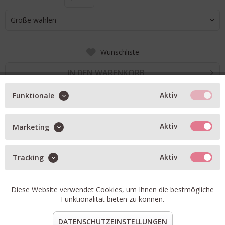
Größe wählen
Wunschliste
IN DEN WARENKORB
Aktiv
Funktionale
BESCHREIBUNG
Aktiv
Marketing
klassischer Cardigan Giulia in yellow
mit Rundhals
Aktiv
Tracking
aus feinster Wolle
in verschiedenen Farben erhältlich
Diese Website verwendet Cookies, um Ihnen die bestmögliche
Artikel-Nr.:
312606-GIULIA-716.1
Funktionalität bieten zu können.
Material:
100% Wolle
DATENSCHUTZEINSTELLUNGEN
teilen
pin it
mail
teilen