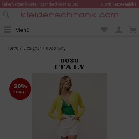
Keine Versandkosten
(Standardversand DE)
Gratis Retourenlabel
Online bestellen –
im Geschäft in Kempen anprobieren und beraten lassen
Wir sind für Dich da:
02152 - 9597464
Menü
Home
/
Designer
/
0039 Italy
30%
RABATT