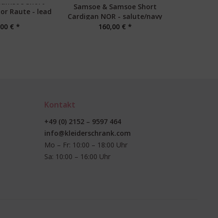
Samsoe Short
Samsoe & Samsoe Short
American V
or Raute - lead
Cardigan NOR - salute/navy
Vitow - ka
ray
00 € *
160,00 € *
16
Kontakt
+49 (0) 2152 – 9597 464
info@kleiderschrank.com
Mo – Fr: 10:00 – 18:00 Uhr
Sa: 10:00 – 16:00 Uhr