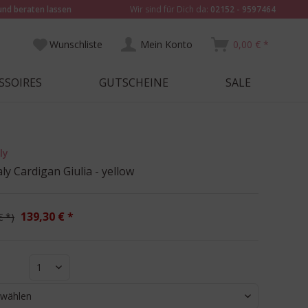
und beraten lassen
Wir sind für Dich da:
02152 - 9597464
Wunschliste
Mein Konto
0,00 € *
SSOIRES
GUTSCHEINE
SALE
ly
aly Cardigan Giulia - yellow
139,30 € *
€ *
1
 wählen