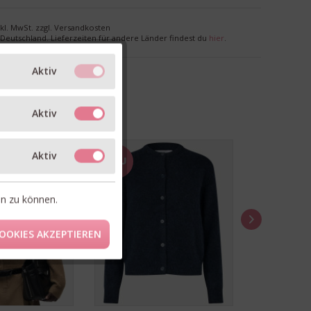
nkl. MwSt. zzgl. Versandkosten
r Deutschland. Lieferzeiten für andere Länder findest du
hier
.
Aktiv
Aktiv
Aktiv
NEU
NEU
en zu können.
OOKIES AKZEPTIEREN