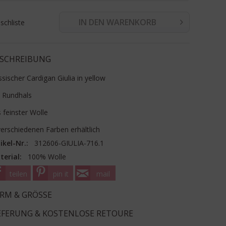
IN DEN WARENKORB
chliste
SCHREIBUNG
ssischer Cardigan Giulia in yellow
 Rundhals
 feinster Wolle
verschiedenen Farben erhältlich
ikel-Nr.:
312606-GIULIA-716.1
terial:
100% Wolle
teilen
pin it
mail
RM & GRÖSSE
EFERUNG & KOSTENLOSE RETOURE