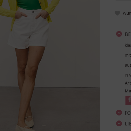
Wuns
BE
kla
mit
aus
in 
Art
Ma
FO
LI