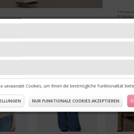
* Preise i
** Gilt fü
Unsere Topseller
30%
NEU
RABATT
e verwendet Cookies, um Ihnen die bestmögliche Funktionalität biet
ELLUNGEN
NUR FUNKTIONALE COOKIES AKZEPTIEREN
C