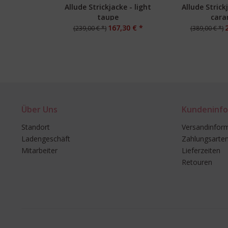
Allude Strickjacke - light
Allude Strick
taupe
cara
167,30 € *
(239,00 € *)
(389,00 € *)
Über Uns
Kundeninfo
Standort
Versandinfor
Ladengeschäft
Zahlungsarte
Mitarbeiter
Lieferzeiten
Retouren