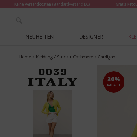
Keine Versandkosten
(Standardversand DE)
Gratis Reto
NEUHEITEN
DESIGNER
KL
Home
/
Kleidung
/
Strick + Cashmere
/
Cardigan
30%
RABATT