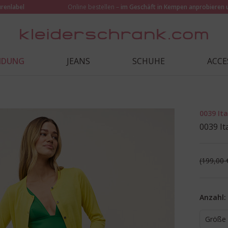
urenlabel
Online bestellen –
im Geschäft in Kempen anprobieren 
EIDUNG
JEANS
SCHUHE
ACCE
0039 Ita
0039 It
199,00 
Anzahl:
Größe