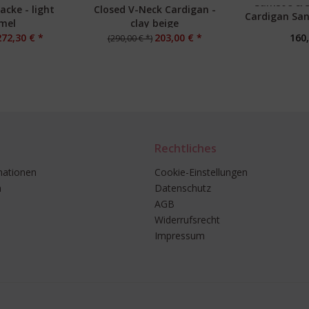
Samsoe & 
jacke - light
Closed V-Neck Cardigan -
Cardigan San
mel
clay beige
g
272,30 € *
203,00 € *
160,
(290,00 € *)
Rechtliches
mationen
Cookie-Einstellungen
n
Datenschutz
AGB
Widerrufsrecht
Impressum