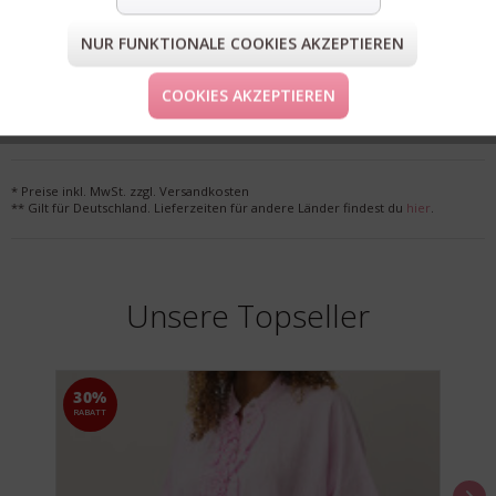
NUR FUNKTIONALE COOKIES AKZEPTIEREN
FORM & GRÖSSE
COOKIES AKZEPTIEREN
LIEFERUNG & KOSTENLOSE RETOURE
* Preise inkl. MwSt. zzgl. Versandkosten
** Gilt für Deutschland. Lieferzeiten für andere Länder findest du
hier
.
Unsere Topseller
30%
RABATT