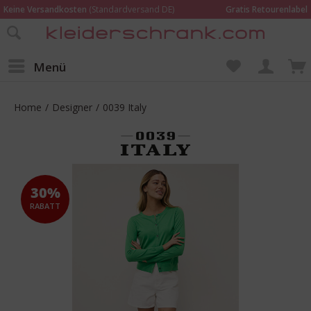
Keine Versandkosten
(Standardversand DE)
Gratis Retourenlabel
Online bestellen –
im Geschäft in Kempen anprobieren und beraten lassen
Wir sind für Dich da:
02152 - 9597464
Menü
Home
/
Designer
/
0039 Italy
30%
RABATT