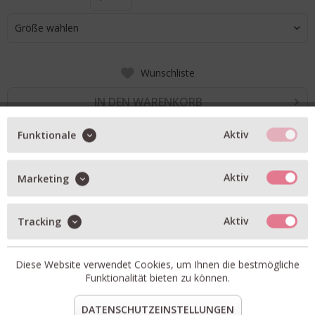
Größe wählen
Wunschliste
IN DEN WARENKORB
Aktiv
Funktionale
BESCHREIBUNG
Aktiv
Marketing
klassischer Cardigan Giulia in green
mit Rundhals
Aktiv
Tracking
aus feinster Wolle
in verschiedenen Farben erhältlich
Diese Website verwendet Cookies, um Ihnen die bestmögliche
Artikel-Nr.:
312606-GIULIA-1331.3
Funktionalität bieten zu können.
Material:
100% Wolle
DATENSCHUTZEINSTELLUNGEN
teilen
pin it
mail
teilen