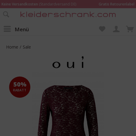
Keine Versandkosten
(Standardversand DE)
Gratis Retourenlabel
Online bestellen –
im Geschäft in Kempen anprobieren und beraten lassen
Wir sind für Dich da:
02152 - 9597464
Menü
Home
/
Sale
50%
RABATT