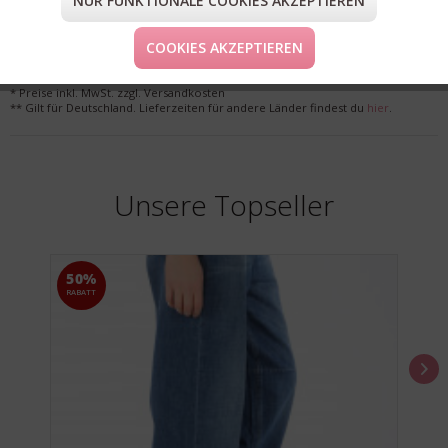
NUR FUNKTIONALE COOKIES AKZEPTIEREN
LIEFERUNG & KOSTENLOSE RETOURE
COOKIES AKZEPTIEREN
* Preise inkl. MwSt. zzgl. Versandkosten
** Gilt für Deutschland. Lieferzeiten für andere Länder findest du
hier
.
Unsere Topseller
50%
RABATT