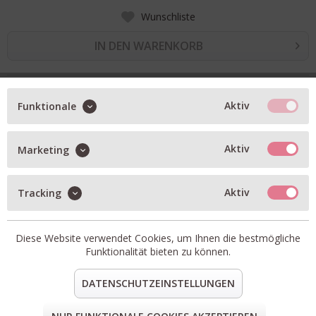
Wunschliste
IN DEN WARENKORB
BESCHREIBUNG
Aktiv
Funktionale
Spitzen-Longsleeve in bramble berry
Rundhalsausschnitt
Aktiv
Marketing
tight-fit
Aktiv
Tracking
gibt es auch in dunkelbraun
Artikel-Nr.:
0094192-3912.3
Material:
95% Polyamid, 5% Elasthan
Diese Website verwendet Cookies, um Ihnen die bestmögliche
Funktionalität bieten zu können.
teilen
pin it
mail
teilen
DATENSCHUTZEINSTELLUNGEN
FORM & GRÖSSE