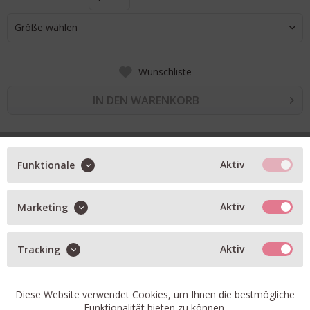
Größe wählen
Wunschliste
IN DEN WARENKORB
BESCHREIBUNG
Aktiv
Funktionale
Oui Midirock aus reiner Baumwolle
tailliert geschnitten
Aktiv
Marketing
nahtfeiner Reißverschluss in der hinteren Mitte
seitliche Eingrifftaschen
Aktiv
Tracking
mit Baumwollfutter bis zum Spitzensaum
Diese Website verwendet Cookies, um Ihnen die bestmögliche
Funktionalität bieten zu können.