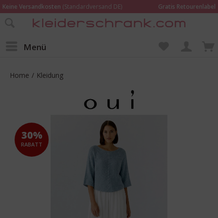
Keine Versandkosten
(Standardversand DE)
Gratis Retourenlabel
Online bestellen –
im Geschäft in Kempen anprobieren und beraten lassen
Wir sind für Dich da:
02152 - 9597464
Menü
Home
/
Kleidung
30%
RABATT