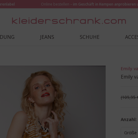
urenlabel
Online bestellen –
im Geschäft in Kempen anprobieren 
IDUNG
JEANS
SCHUHE
ACCE
Emily v
Emily v
109,95 
Anzahl:
Größe