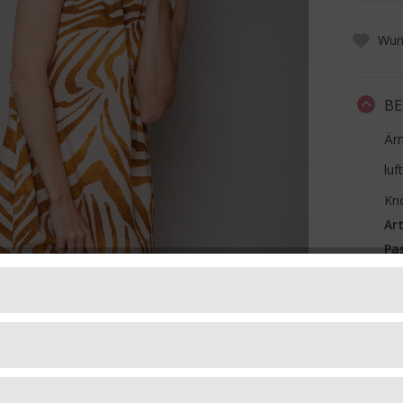
Wuns
BE
Ärm
luf
Kn
Art
Pa
Ma
FO
LI