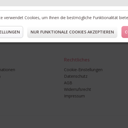
* Preise i
** Gilt fü
e verwendet Cookies, um Ihnen die bestmögliche Funktionalität biet
ELLUNGEN
NUR FUNKTIONALE COOKIES AKZEPTIEREN
C
Rechtliches
mationen
Cookie-Einstellungen
n
Datenschutz
AGB
Widerrufsrecht
Impressum