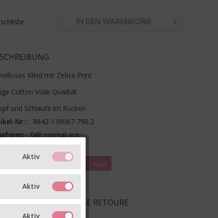
IN DEN WARENKORB
chliste
SCHREIBUNG
elloses Kleid mit Zebra-Print
tige Cotton Voile Qualität
opf und Schlaufe im Rücken
ikel-Nr.:
8842-139067-790.2
ssform:
fällt normal aus
terial:
100% Baumwolle
Aktiv
teilen
pin it
mail
RM & GRÖSSE
Aktiv
EFERUNG & KOSTENLOSE RETOURE
Aktiv