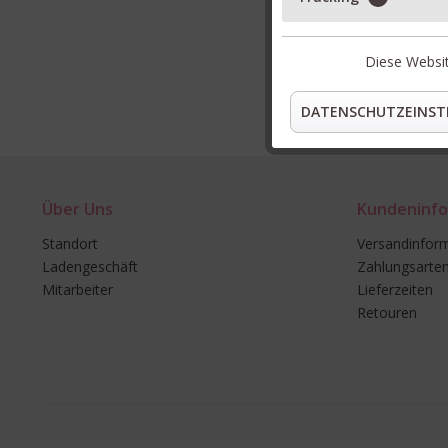
Diese Websit
DATENSCHUTZEINST
Über Uns
Kundeninfo
Standort
Versandinfor
Ladengeschäft
Zahlungsarte
Mitarbeiter
Lieferzeiten
Retouren