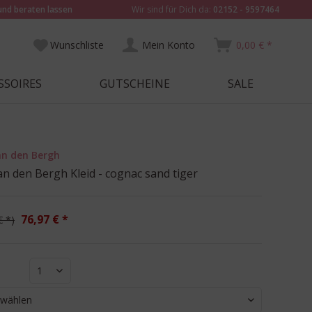
und beraten lassen
Wir sind für Dich da:
02152 - 9597464
Wunschliste
Mein Konto
0,00 € *
SSOIRES
GUTSCHEINE
SALE
an den Bergh
an den Bergh Kleid - cognac sand tiger
76,97 € *
€ *
1
 wählen