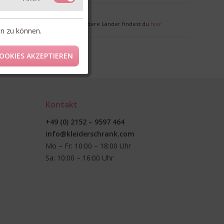
nkl. MwSt. zzgl. Versandkosten
r Deutschland. Lieferzeiten für andere Länder findest du
hier
.
en zu können.
OOKIES AKZEPTIEREN
Kontakt
+49 (0) 2152 – 9597 464
info@kleiderschrank.com
Mo – Fr: 10:00 – 18:00 Uhr
Sa: 10:00 – 16:00 Uhr