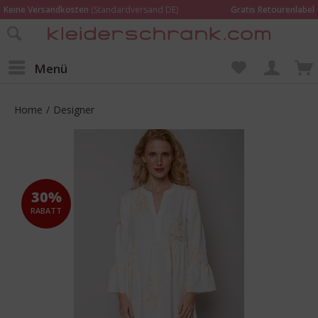
Keine Versandkosten
(Standardversand DE)
Gratis Retourenlabel
Online bestellen –
im Geschäft in Kempen anprobieren und beraten lassen
Wir sind für Dich da:
02152 - 9597464
Menü
Home
/
Designer
30%
RABATT