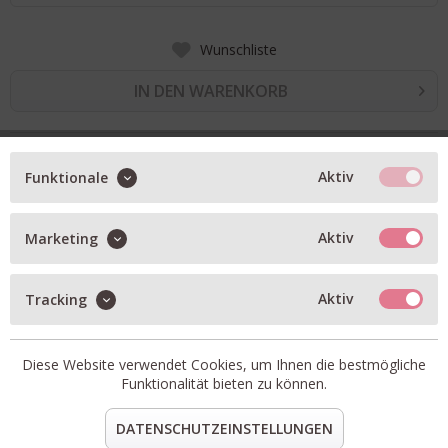
Wunschliste
IN DEN WARENKORB
BESCHREIBUNG
Aktiv
Funktionale
Stufenkleid in soft gewaschener Leinen-Qualität
allover Blätter-Stickerei
Aktiv
Marketing
Blende am Krage und V-Ausschnitt
Aktiv
Tracking
3/4 Ärmel mit Volants
Artikel-Nr.:
8599-156530-4-120
Passform:
fällt normal aus
Diese Website verwendet Cookies, um Ihnen die bestmögliche
Funktionalität bieten zu können.
Material:
100% Leinen
teilen
pin it
mail
teilen
DATENSCHUTZEINSTELLUNGEN