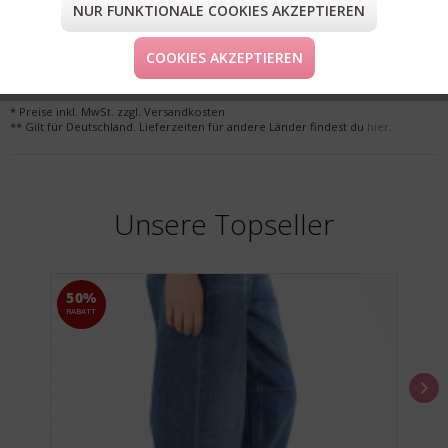
FORM & GRÖSSE
NUR FUNKTIONALE COOKIES AKZEPTIEREN
LIEFERUNG & KOSTENLOSE RETOURE
COOKIES AKZEPTIEREN
* Preise inkl. MwSt. zzgl. Versandkosten
** Gilt für Deutschland. Lieferzeiten für andere Länder findest du
hier
.
Unsere Topseller
50%
RABATT