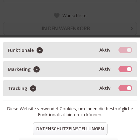
Wunschliste
IN DEN WARENKORB
Aktiv
Funktionale
BESCHREIBUNG
Luftiges, knielange Kleid
Aktiv
Marketing
V-Ausschnitt, 1/2 Knopfleiste, 3/4 Ärmel
seitliche Eingrifftaschen
Aktiv
Tracking
Artikel-Nr.:
8935-158390-190
Passform:
fällt norma aus
Diese Website verwendet Cookies, um Ihnen die bestmögliche
Material:
100% Baumwolle
Funktionalität bieten zu können.
teilen
pin it
mail
teilen
DATENSCHUTZEINSTELLUNGEN