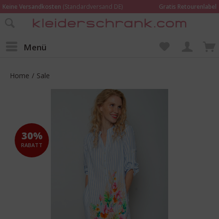
Keine Versandkosten
(Standardversand DE)
Gratis Retourenlabel
Online bestellen –
im Geschäft in Kempen anprobieren und beraten lassen
Wir sind für Dich da:
02152 - 9597464
Menü
Home
/
Sale
30%
RABATT