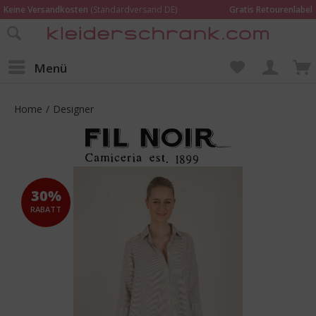
Keine Versandkosten
(Standardversand DE)
Gratis Retourenlabel
Online bestellen –
im Geschäft in Kempen anprobieren und beraten lassen
Wir sind für Dich da:
02152 - 9597464
Menü
Home
/
Designer
30%
RABATT