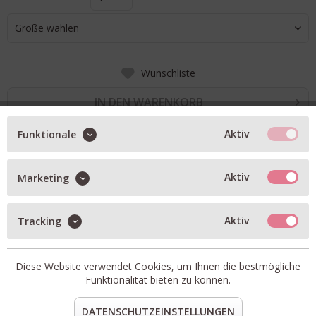
Größe wählen
Wunschliste
IN DEN WARENKORB
Aktiv
Funktionale
BESCHREIBUNG
Aktiv
Marketing
Leinenkleid Aurelia Stripe in grey
zwei seitliche Eingriffstaschen
Aktiv
Tracking
abgerundeter Saum
Zierband in Kragen und Manschette
Diese Website verwendet Cookies, um Ihnen die bestmögliche
Artikel-Nr.:
81-894-06.2
Funktionalität bieten zu können.
Material:
55% Leinen, 45% Baumwolle
DATENSCHUTZEINSTELLUNGEN
teilen
pin it
mail
teilen