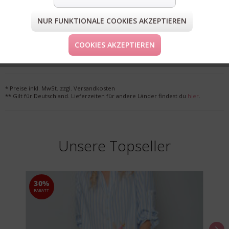
NUR FUNKTIONALE COOKIES AKZEPTIEREN
FORM & GRÖSSE
COOKIES AKZEPTIEREN
LIEFERUNG & KOSTENLOSE RETOURE
* Preise inkl. MwSt. zzgl. Versandkosten
** Gilt für Deutschland. Lieferzeiten für andere Länder findest du
hier
.
Unsere Topseller
30%
RABATT