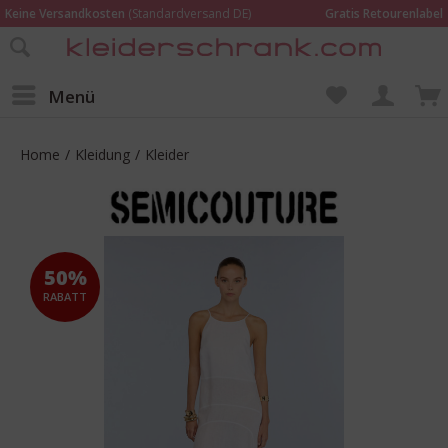
Keine Versandkosten
(Standardversand DE)
Gratis Retourenlabel
Online bestellen –
im Geschäft in Kempen anprobieren und beraten lassen
Wir sind für Dich da:
02152 - 9597464
Menü
Home
/
Kleidung
/
Kleider
50%
RABATT