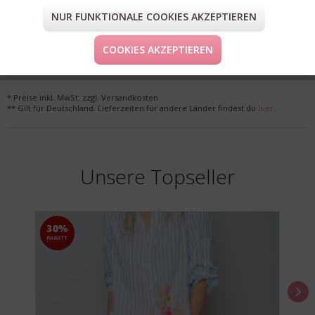
NUR FUNKTIONALE COOKIES AKZEPTIEREN
FORM & GRÖSSE
COOKIES AKZEPTIEREN
LIEFERUNG & KOSTENLOSE RETOURE
* Preise inkl. MwSt. zzgl. Versandkosten
** Gilt für Deutschland. Lieferzeiten für andere Länder findest du
hier
.
Unsere Topseller
30%
RABATT