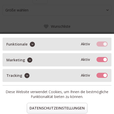
Größe wählen
Wunschliste
IN DEN WARENKORB
Aktiv
Funktionale
BESCHREIBUNG
Aktiv
Marketing
Leinen-Maxikleid in white
mit Spaghetti-Trägern
Aktiv
Tracking
seitlicher Reißverschluss
Artikel-Nr.:
S6SN22-A03-0.1
Diese Website verwendet Cookies, um Ihnen die bestmögliche
Material:
100% Leinen
Funktionalität bieten zu können.
teilen
pin it
mail
teilen
DATENSCHUTZEINSTELLUNGEN