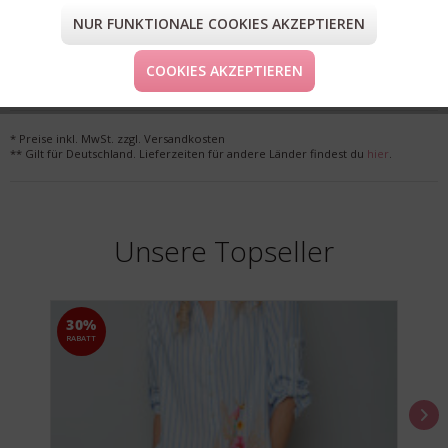
NUR FUNKTIONALE COOKIES AKZEPTIEREN
FORM & GRÖSSE
COOKIES AKZEPTIEREN
LIEFERUNG & KOSTENLOSE RETOURE
* Preise inkl. MwSt. zzgl. Versandkosten
** Gilt für Deutschland. Lieferzeiten für andere Länder findest du
hier
.
Unsere Topseller
30%
RABATT