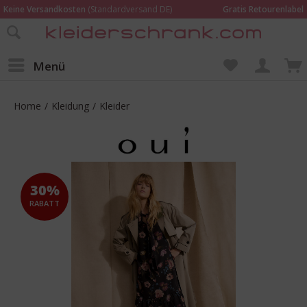
Keine Versandkosten
(Standardversand DE)
Gratis Retourenlabel
Online bestellen –
im Geschäft in Kempen anprobieren und beraten lassen
Wir sind für Dich da:
02152 - 9597464
Menü
Home
/
Kleidung
/
Kleider
30%
RABATT