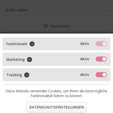
Größe wählen
Wunschliste
IN DEN WARENKORB
Aktiv
Funktionale
BESCHREIBUNG
Aktiv
Marketing
Kleid mit Blumen-Print in black/red
mit eingenähtem Unterkleid, transparent an den Ärmeln
Aktiv
Tracking
mit Volant am Saum und Schluppe am Kragen
Artikel-Nr.:
0096629-0993
Diese Website verwendet Cookies, um Ihnen die bestmögliche
Material:
Oberstoff und Futter: 100% Polyester
Funktionalität bieten zu können.
teilen
pin it
mail
teilen
DATENSCHUTZEINSTELLUNGEN